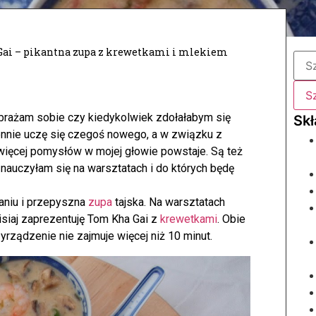
ai – pikantna zupa z krewetkami i mlekiem
brażam sobie czy kiedykolwiek zdołałabym się
ennie uczę się czegoś nowego, a w związku z
ięcej pomysłów w mojej głowie powstaje.
Są też
ch nauczyłam się na warsztatach i do których będę
waniu i przepyszna
zupa
tajska. Na warsztatach
zisiaj zaprezentuję Tom Kha Gai z
krewetkami
. Obie
rządzenie nie zajmuje więcej niż 10 minut.