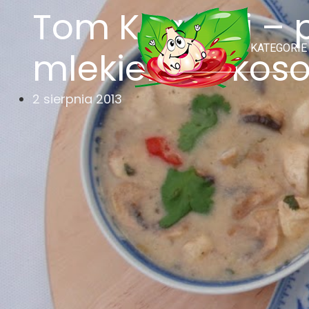
Tom Kha Gai – p
KATEGORIE
mlekiem kokoso
2 sierpnia 2013