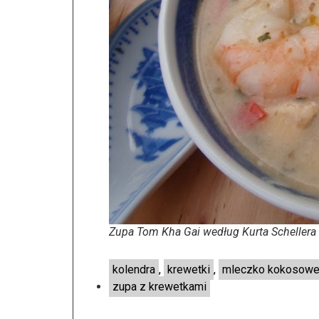
Zupa Tom Kha Gai według Kurta Schellera
kolendra
,
krewetki
,
mleczko kokosow
zupa z krewetkami