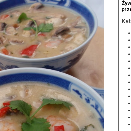
Żyw
prz
Kat