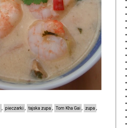
e
,
pieczarki
,
tajska zupa
,
Tom Kha Gai
,
zupa
,