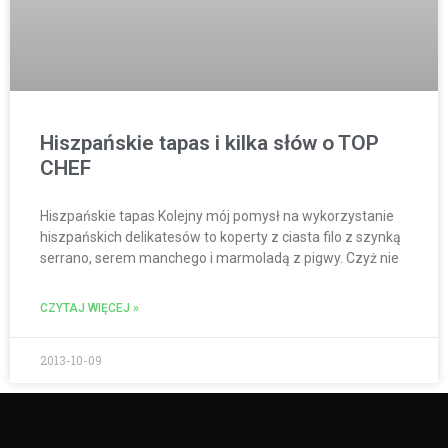
Hiszpańskie tapas i kilka słów o TOP
CHEF
Hiszpańskie tapas Kolejny mój pomysł na wykorzystanie
hiszpańskich delikatesów to koperty z ciasta filo z szynką
serrano, serem manchego i marmoladą z pigwy. Czyż nie
CZYTAJ WIĘCEJ »
2013-10-09