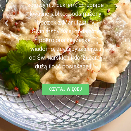
sojowym z cukrem, chrupiące
kwaśne jabłko, podsmażony
boczek z Manufaktury
Świniarscy.Dalej dodajemy
pokrojoną kaszankę,
wiadomo, że najpyszniejsza
od Świniarskich i dorzucamy
dużą ilość posiekanej[...]
CZYTAJ WIĘCEJ