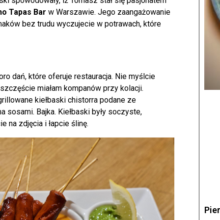
ski spowodowały, iż Tomasz stał się pasjonatem
no Tapas Bar
w Warszawie. Jego zaangażowanie
maków bez trudu wyczujecie w potrawach, które
ro dań, które oferuje restauracja. Nie myślcie
 szczęście miałam kompanów przy kolacji.
rillowane kiełbaski chistorra podane ze
 sosami. Bajka. Kiełbaski były soczyste,
 na zdjęcia i łapcie ślinę.
Pie