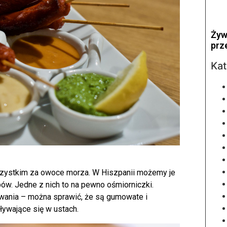
Żyw
prz
Kat
zystkim za owoce morza. W Hiszpanii możemy je
w. Jedne z nich to na pewno ośmiorniczki.
wania – można sprawić, że są gumowate i
ływające się w ustach.