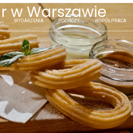
r w Warszawie
WYDARZENIA
PODRÓŻE
WSPÓŁPRACA