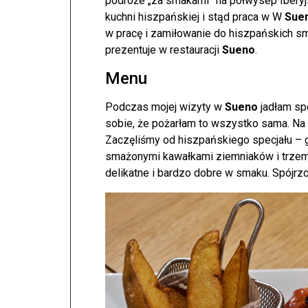
podróże „za smakami” na półwysep Iberyj
kuchni hiszpańskiej i stąd praca w W
Sue
w pracę i zamiłowanie do hiszpańskich s
prezentuje w restauracji
Sueno
.
Menu
Podczas mojej wizyty w
Sueno
jadłam spo
sobie, że pożarłam to wszystko sama. Na
Zaczęliśmy od hiszpańskiego specjału – g
smażonymi kawałkami ziemniaków i trzema
delikatne i bardzo dobre w smaku. Spójrzcie