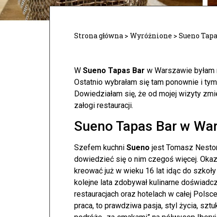
Strona główna
>
Wyróżnione
>
Sueno Tapa
W
Sueno Tapas Bar
w Warszawie byłam r
Ostatnio wybrałam się tam ponownie i ty
Dowiedziałam się, że od mojej wizyty zmie
załogi restauracji.
Sueno Tapas Bar w Wa
Szefem kuchni
Sueno
jest Tomasz Nesto
dowiedzieć się o nim czegoś więcej. Okaza
kreować już w wieku 16 lat idąc do szkoł
kolejne lata zdobywał kulinarne doświadcz
restauracjach oraz hotelach w całej Polsce
praca, to prawdziwa pasja, styl życia, sztu