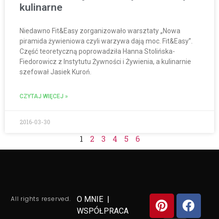
kulinarne
Niedawno Fit&Easy zorganizowało warsztaty „Nowa
piramida żywieniowa czyli warzywa dają moc. Fit&Easy”.
Część teoretyczną poprowadziła Hanna Stolińska-
Fiedorowicz z Instytutu Żywności i Żywienia, a kulinarnie
szefował Jasiek Kuroń.
CZYTAJ WIĘCEJ »
2016-03-30
1
2
3
4
5
6
All rights reserved.
O MNIE
|
WSPÓŁPRACA