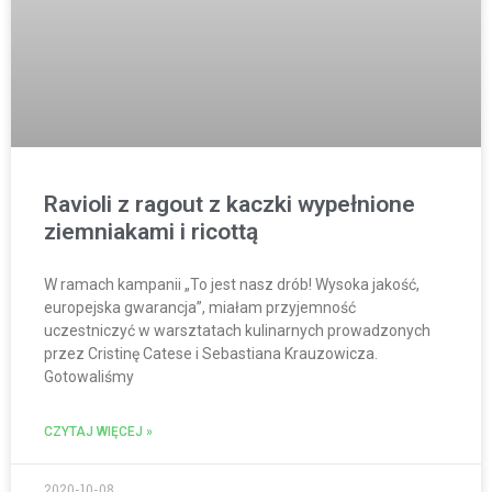
Ravioli z ragout z kaczki wypełnione
ziemniakami i ricottą
W ramach kampanii „To jest nasz drób! Wysoka jakość,
europejska gwarancja”, miałam przyjemność
uczestniczyć w warsztatach kulinarnych prowadzonych
przez Cristinę Catese i Sebastiana Krauzowicza.
Gotowaliśmy
CZYTAJ WIĘCEJ »
2020-10-08