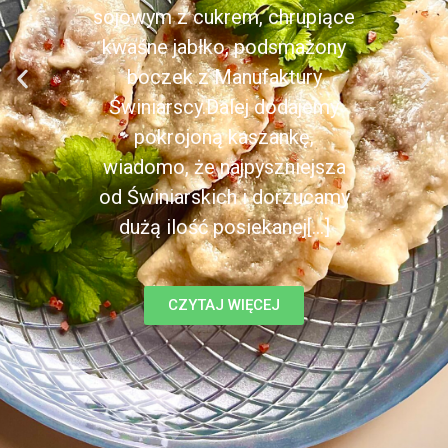
sojowym z cukrem, chrupiące
kwaśne jabłko, podsmażony
boczek z Manufaktury
Świniarscy.Dalej dodajemy
pokrojoną kaszankę,
wiadomo, że najpyszniejsza
od Świniarskich i dorzucamy
dużą ilość posiekanej[...]
CZYTAJ WIĘCEJ