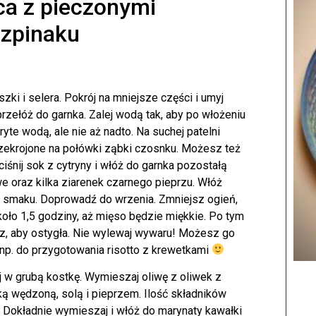
ca z pieczonymi
szpinaku
szki i selera. Pokrój na mniejsze części i umyj
rzełóż do garnka. Zalej wodą tak, aby po włożeniu
yte wodą, ale nie aż nadto. Na suchej patelni
rzekrojone na połówki ząbki czosnku. Możesz też
śnij sok z cytryny i włóż do garnka pozostałą
owe oraz kilka ziarenek czarnego pieprzu. Włóż
 smaku. Doprowadź do wrzenia. Zmniejsz ogień,
około 1,5 godziny, aż mięso będzie miękkie. Po tym
erz, aby ostygła. Nie wylewaj wywaru! Możesz go
np. do przygotowania risotto z krewetkami
j w grubą kostkę. Wymieszaj oliwę z oliwek z
ą wędzoną, solą i pieprzem. Ilość składników
. Dokładnie wymieszaj i włóż do marynaty kawałki