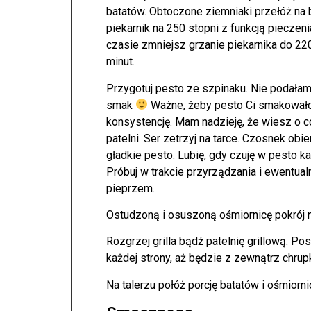
batatów. Obtoczone ziemniaki przełóż na
piekarnik na 250 stopni z funkcją pieczeni
czasie zmniejsz grzanie piekarnika do 22
minut.
Przygotuj pesto ze szpinaku. Nie podałam 
smak
Ważne, żeby pesto Ci smakowało i
konsystencję. Mam nadzieję, że wiesz o 
patelni. Ser zetrzyj na tarce. Czosnek obi
gładkie pesto. Lubię, gdy czuję w pesto 
Próbuj w trakcie przyrządzania i ewentualn
pieprzem.
Ostudzoną i osuszoną ośmiornicę pokrój n
Rozgrzej grilla bądź patelnię grillową. Pos
każdej strony, aż będzie z zewnątrz chrupk
Na talerzu połóż porcję batatów i ośmiorni