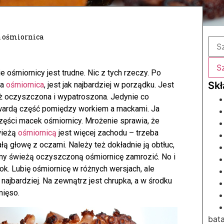
a ośmiornica
śmiornicy jest trudne. Nic z tych rzeczy. Po
na
ośmiornica
, jest jak najbardziej w porządku. Jest
już oczyszczona i wypatroszona.
Jedynie co
twardą część pomiędzy workiem a mackami. Ja
zęści macek ośmiornicy. Mrożenie sprawia, że
wieżą
ośmiornicą
jest więcej zachodu – trzeba
ą głowę z oczami. Należy też dokładnie ją obtłuc,
my świeżą oczyszczoną ośmiornicę zamrozić. No i
. Lubię ośmiornicę w różnych wersjach, ale
ajbardziej. Na zewnątrz jest chrupka, a w środku
mięso.
bata