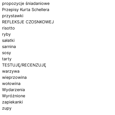
propozycje śniadaniowe
Przepisy Kurta Schellera
przystawki
REFLEKSJE CZOSNKOWEJ
risotto
ryby
sałatki
sarnina
sosy
tarty
TESTUJĘ/RECENZUJĘ
warzywa
wieprzowina
wołowina
Wydarzenia
Wyróżnione
zapiekanki
zupy