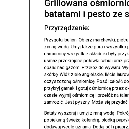
Grillowana ośmiorni
batatami i pesto ze 
Przyrządzenie:
Przygotuj bulion. Obierz marchewki, pietru
zimną wodą. Umyj także pora i wszystko p
ośmiornicy wszystkie składniki były przykr
usmaż przekrojone połówki cebuli oraz p
opalić nad gazem. Przełóż do wywaru. Wyci
skórkę. Włóż ziele angielskie, liście laur
oczyszczoną ośmiornicę. Posól całość do
przykryj garnek i gotuj ośmiornicę przez 
czasie wyjmij ośmiornicę i przełóż na tal
zamrozić. Jest pyszny. Może się przydać 
Bataty wyszoruj i umyj zimną wodą. Pokró
posiekaną świeżą kolendrą, słodką papryk
dodawaj wedle uznania. Dodaj sól i pieprz