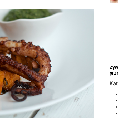
Żyw
prz
Kat