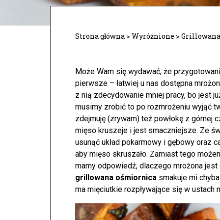
Strona główna
>
Wyróżnione
>
Grillowan
Może Wam się wydawać, że przygotowanie o
pierwsze – łatwiej u nas dostępna mrożo
z nią zdecydowanie mniej pracy, bo jest 
musimy zrobić to po rozmrożeniu wyjąć 
zdejmuję (zrywam) też powłokę z górnej c
mięso kruszeje i jest smaczniejsze. Ze ś
usunąć układ pokarmowy i gębowy oraz cał
aby mięso skruszało. Zamiast tego może
mamy odpowiedź, dlaczego mrożona jest ok
grillowana ośmiornica
smakuje mi chyba n
ma mięciutkie rozpływające się w ustach 