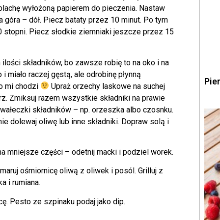
 blachę wyłożoną papierem do pieczenia. Nastaw
a góra – dół. Piecz bataty przez 10 minut. Po tym
0 stopni. Piecz słodkie ziemniaki jeszcze przez 15
ilości składników, bo zawsze robię to na oko i na
 miało raczej gęstą, ale odrobinę płynną
Pie
co mi chodzi
Upraż orzechy laskowe na suchej
erz. Zmiksuj razem wszystkie składniki na prawie
kawałeczki składników – np. orzeszka albo czosnku.
ie dolewaj oliwę lub inne składniki. Dopraw solą i
a mniejsze części – odetnij macki i podziel worek.
maruj ośmiornicę oliwą z oliwek i posól. Grilluj z
a i rumiana.
cę. Pesto ze szpinaku podaj jako dip.