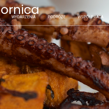
iornica
WYDARZENIA
PODRÓŻE
WSPÓŁPRACA