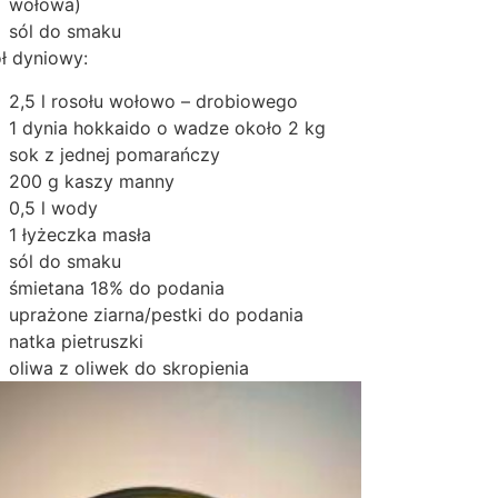
wołowa)
sól do smaku
ół dyniowy:
2,5 l rosołu wołowo – drobiowego
1 dynia hokkaido o wadze około 2 kg
sok z jednej pomarańczy
200 g kaszy manny
0,5 l wody
1 łyżeczka masła
sól do smaku
śmietana 18% do podania
uprażone ziarna/pestki do podania
natka pietruszki
oliwa z oliwek do skropienia