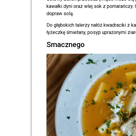
kawałki dyni oraz wlej sok z pomarańczy.
dopraw solą.
Do głębokich talerzy nałóż kwadraciki z k
łyżeczkę śmietany, posyp uprażonymi ziar
Smacznego