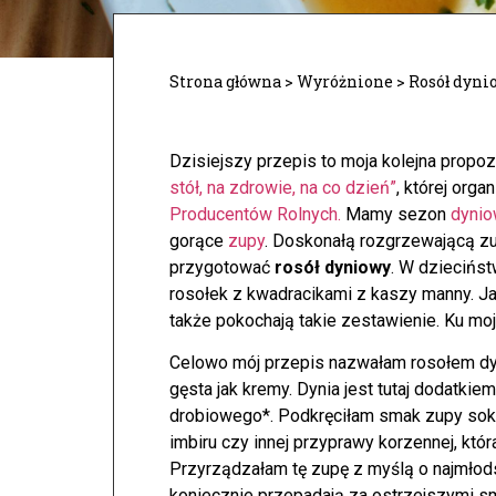
Strona główna
>
Wyróżnione
>
Rosół dyni
Dzisiejszy przepis to moja kolejna propo
stół, na zdrowie, na co dzień”
, której orga
Producentów Rolnych.
Mamy sezon
dynio
gorące
zupy
. Doskonałą rozgrzewającą z
przygotować
rosół dyniowy
. W dziecińst
rosołek z kwadracikami z kaszy manny. Ja
także pokochają takie zestawienie. Ku moj
Celowo mój przepis nazwałam rosołem dyn
gęsta jak kremy. Dynia jest tutaj dodatki
drobiowego*. Podkręciłam smak zupy sok
imbiru czy innej przyprawy korzennej, któ
Przyrządzałam tę zupę z myślą o najmłods
koniecznie przepadają za ostrzejszymi s