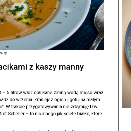
anny
acikami z kaszy manny
 4 – 5 litrów włóż opłukane zimną wodą mięso wraz
adź do wrzenia. Zmniejsz ogień i gotuj na małym
ć”. W trakcie przygotowywania nie zdejmuję tzw.
t Scheller – to nic innego jak ścięte białko, które