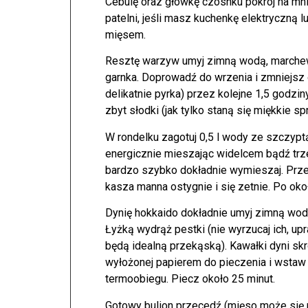
Cebulę oraz główkę czosnku pokrój na mni
patelni, jeśli masz kuchenkę elektryczną l
mięsem.
Resztę warzyw umyj zimną wodą, marchew,
garnka. Doprowadź do wrzenia i zmniejsz o
delikatnie pyrka) przez kolejne 1,5 godzin
zbyt słodki (jak tylko staną się miękkie s
W rondelku zagotuj 0,5 l wody ze szczypt
energicznie mieszając widelcem bądź trze
bardzo szybko dokładnie wymieszaj. Prze
kasza manna ostygnie i się zetnie. Po oko
Dynię hokkaido dokładnie umyj zimną wodą. 
Łyżką wydrąż pestki (nie wyrzucaj ich, up
będą idealną przekąską). Kawałki dyni skr
wyłożonej papierem do pieczenia i wstaw 
termoobiegu. Piecz około 25 minut.
Gotowy bulion przecedź (mięso może się p