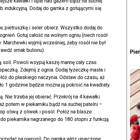
ejsze kawałki i opal nad gazem bądź na suchej
ub indukcyjną. Dodaj do garnka z gotującymi się
 pietruszkę i seler obierz. Wszystko dodaj do
gnień. Gotuj całość na wolnym ogniu (niech rosół
y. Marchewki wyjmij wcześniej, żeby rosół nie był
prawdź smak bulionu).
Pie
ą soli. Powoli wsypuj kaszę mannę cały czas
paczką. Zdejmij z ognia. Dodaj łyżeczkę masła i
łóż do płaskiego naczynia. Odstaw do czasu, aż
ło 1 godzinie będzie można ją pokroić na kwadraty.
Nie trzeba jej obierać. Przekrój na 4 kawałki.
raż potem w piekarniku bądź na suchej patelni –
op oliwą z oliwek i posól. Połóż na blasze
do piekarnika nagrzanego do 180 stopni z funkcją
rzydać na pierogi). Do garnka włóż upieczone