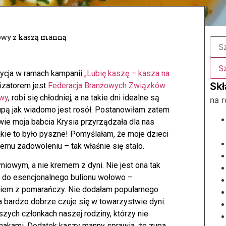
owy z kaszą manną
zycja w ramach kampanii
„Lubię kaszę – kasza na
nizatorem jest
Federacja Branżowych Związków
wy
, robi się chłodniej, a na takie dni idealne są
na r
upą jak wiadomo jest rosół. Postanowiłam zatem
wie moja babcia Krysia przyrządzała dla nas
kie to było pyszne! Pomyślałam, że moje dzieci
emu zadowoleniu – tak właśnie się stało.
iowym, a nie kremem z dyni. Nie jest ona tak
em do esencjonalnego bulionu wołowo –
iem z pomarańczy. Nie dodałam popularnego
ra bardzo dobrze czuje się w towarzystwie dyni.
zych członkach naszej rodziny, którzy nie
makami. Dodatek kaszy manny sprawia, że zupa