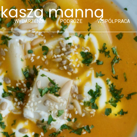
z kaszą manną
WYDARZENIA
PODRÓŻE
WSPÓŁPRACA