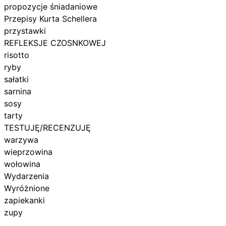
propozycje śniadaniowe
Przepisy Kurta Schellera
przystawki
REFLEKSJE CZOSNKOWEJ
risotto
ryby
sałatki
sarnina
sosy
tarty
TESTUJĘ/RECENZUJĘ
warzywa
wieprzowina
wołowina
Wydarzenia
Wyróżnione
zapiekanki
zupy