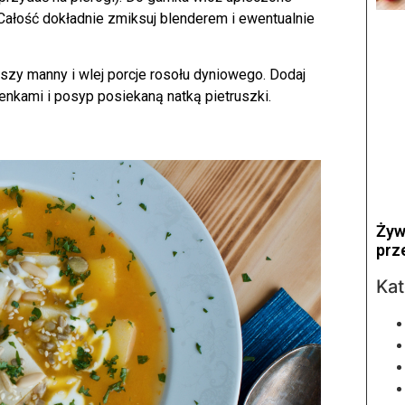
 Całość dokładnie zmiksuj blenderem i ewentualnie
aszy manny i wlej porcje rosołu dyniowego. Dodaj
enkami i posyp posiekaną natką pietruszki.
Żyw
prz
Kat