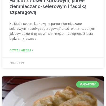
Halibut z sosem kurkowym, puree
ziemniaczano-selerowym i fasolką
szparagową
Halibut z sosem kurkowym, puree ziemniaczano-
selerowym i fasolką szparagową Ponad rok temu, po tym
jak dowiedzieliśmy się z moim mężem, że oprócz Stasia,
będziemy jeszcze
CZYTAJ WIĘCEJ »
2013-06-19
MAKARONY