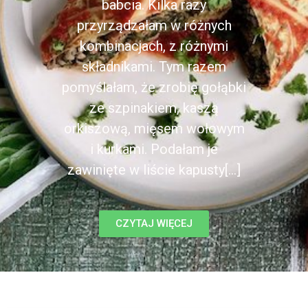
babcia. Kilka razy
przyrządzałam w różnych
kombinacjach, z różnymi
składnikami. Tym razem
pomyślałam, że zrobię gołąbki
ze szpinakiem, kaszą
orkiszową, mięsem wołowym
i kurkami. Podałam je
zawinięte w liście kapusty[...]
CZYTAJ WIĘCEJ