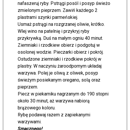
nafaszeruj ryby. Pstrągi posól i posyp świeżo
zmielonym pieprzem. Zawiń każdego 2
plastrami szynki parmeńskiej.
Usmaż pstrągi na rozgrzanej oliwie, krótko.
Wlej wino na patelnię i przykryj ryby
przykrywką. Duś na małym ogniu 40 minut.
Ziemniaki i rzodkiew obierz i podgotuj w
osolonej wodzie. Pieczarki obierz i pokrój.
Ostudzone ziemniaki i rzodkiew pokrój w
plastry. W naczyniu żaroodpornym układaj
warzywa. Polej je oliwą z oliwek, posyp
świeżym posiekanym oregano, solą oraz
pieprzem.
Piecz w piekarniku nagrzanym do 190 stopni
około 30 minut, aż warzywa nabiorą
brązowego koloru.
Rybę podawaj razem z zapiekanymi
warzywami.
Smacznego!