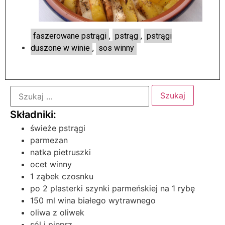
faszerowane pstrągi
,
pstrąg
,
pstrągi
duszone w winie
,
sos winny
świeże pstrągi
parmezan
natka pietruszki
ocet winny
1 ząbek czosnku
po 2 plasterki szynki parmeńskiej na 1 rybę
150 ml wina białego wytrawnego
oliwa z oliwek
sól i pieprz