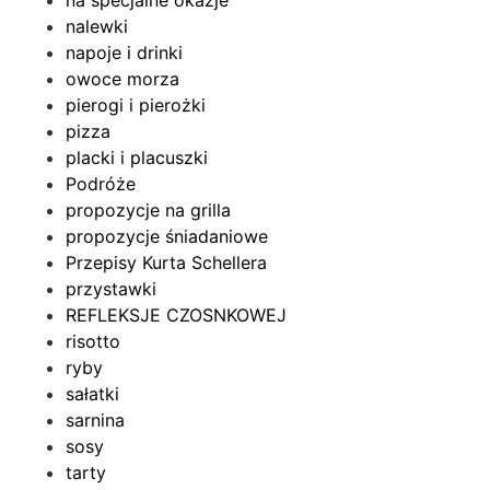
na specjalne okazje
nalewki
napoje i drinki
owoce morza
pierogi i pierożki
pizza
placki i placuszki
Podróże
propozycje na grilla
propozycje śniadaniowe
Przepisy Kurta Schellera
przystawki
REFLEKSJE CZOSNKOWEJ
risotto
ryby
sałatki
sarnina
sosy
tarty