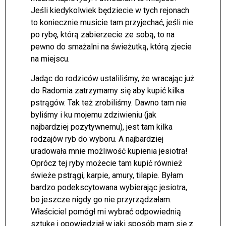
Jeśli kiedykolwiek będziecie w tych rejonach
to koniecznie musicie tam przyjechać, jeśli nie
po rybę, którą zabierzecie ze sobą, to na
pewno do smażalni na świeżutką, którą zjecie
na miejscu.
Jadąc do rodziców ustaliliśmy, że wracając już
do Radomia zatrzymamy się aby kupić kilka
pstrągów. Tak też zrobiliśmy. Dawno tam nie
byliśmy i ku mojemu zdziwieniu (jak
najbardziej pozytywnemu), jest tam kilka
rodzajów ryb do wyboru. A najbardziej
uradowała mnie możliwość kupienia jesiotra!
Oprócz tej ryby możecie tam kupić również
świeże pstrągi, karpie, amury, tilapie. Byłam
bardzo podekscytowana wybierając jesiotra,
bo jeszcze nigdy go nie przyrządzałam.
Właściciel pomógł mi wybrać odpowiednią
sztukę i opowiedział w jaki sposób mam się z