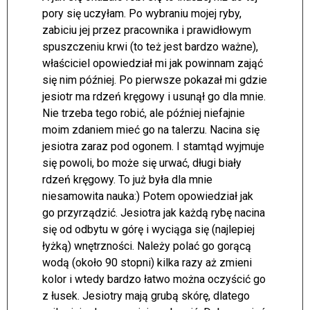
pory się uczyłam. Po wybraniu mojej ryby,
zabiciu jej przez pracownika i prawidłowym
spuszczeniu krwi (to też jest bardzo ważne),
właściciel opowiedział mi jak powinnam zająć
się nim później. Po pierwsze pokazał mi gdzie
jesiotr ma rdzeń kręgowy i usunął go dla mnie.
Nie trzeba tego robić, ale później niefajnie
moim zdaniem mieć go na talerzu. Nacina się
jesiotra zaraz pod ogonem. I stamtąd wyjmuje
się powoli, bo może się urwać, długi biały
rdzeń kręgowy. To już była dla mnie
niesamowita nauka:) Potem opowiedział jak
go przyrządzić. Jesiotra jak każdą rybę nacina
się od odbytu w górę i wyciąga się (najlepiej
łyżką) wnętrzności. Należy polać go gorącą
wodą (około 90 stopni) kilka razy aż zmieni
kolor i wtedy bardzo łatwo można oczyścić go
z łusek. Jesiotry mają grubą skórę, dlatego