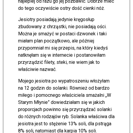
najlepiej od razu go jej pozbawić. Dobrze mieć
do tego oczywiście ostry dość cienki nóż.
Jesiotry posiadają jedynie kręgosłup
zbudowany z chrząstki, nie posiadają ości.
Można je smażyć w postaci dzwonek i taki
miałam plan początkowo, ale później
przypomniał mi się przepis, na który kiedyś
natknęłam się w internecie i postanowiłam
przyrządzić filety, steki, nie wiem jak to
właściwie nazwać.
Mojego jesiotra po wypatroszeniu włożyłam
na 12 godzin do solanki. Również od bardzo
miłego i pomocnego właściciela smażalni „W
Starym Młynie” dowiedziałam się w jakich
proporcjach powinno się przyrządzać solanki
do różnych rodzajów ryb. Solanka właściwa dla
jesiotra jest to stężenie 13% soli, dla pstrąga
8% soli, natomiast dla karpia 10% soli.