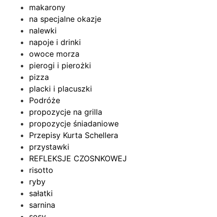
makarony
na specjalne okazje
nalewki
napoje i drinki
owoce morza
pierogi i pierożki
pizza
placki i placuszki
Podróże
propozycje na grilla
propozycje śniadaniowe
Przepisy Kurta Schellera
przystawki
REFLEKSJE CZOSNKOWEJ
risotto
ryby
sałatki
sarnina
sosy