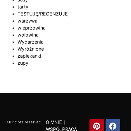
tarty
TESTUJĘ/RECENZUJĘ
warzywa
wieprzowina
wołowina
Wydarzenia
Wyróżnione
zapiekanki
zupy
All rights reserved.
O MNIE
|
WSPÓŁPRACA