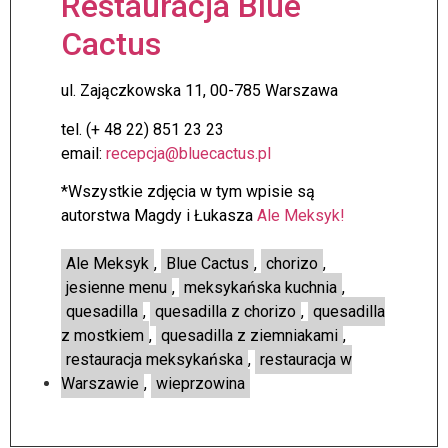
Restauracja Blue
Cactus
ul. Zajączkowska 11, 00-785 Warszawa
tel. (+ 48 22) 851 23 23
email:
recepcja@bluecactus.pl
*Wszystkie zdjęcia w tym wpisie są
autorstwa Magdy i Łukasza
Ale Meksyk!
Ale Meksyk
,
Blue Cactus
,
chorizo
,
jesienne menu
,
meksykańska kuchnia
,
quesadilla
,
quesadilla z chorizo
,
quesadilla
z mostkiem
,
quesadilla z ziemniakami
,
restauracja meksykańska
,
restauracja w
Warszawie
,
wieprzowina