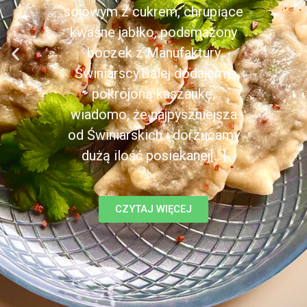
sojowym z cukrem, chrupiące
kwaśne jabłko, podsmażony
boczek z Manufaktury
Świniarscy.Dalej dodajemy
pokrojoną kaszankę,
wiadomo, że najpyszniejsza
od Świniarskich i dorzucamy
dużą ilość posiekanej[...]
CZYTAJ WIĘCEJ