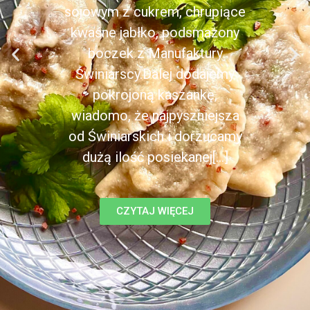
sojowym z cukrem, chrupiące
kwaśne jabłko, podsmażony
boczek z Manufaktury
Świniarscy.Dalej dodajemy
pokrojoną kaszankę,
wiadomo, że najpyszniejsza
od Świniarskich i dorzucamy
dużą ilość posiekanej[...]
CZYTAJ WIĘCEJ