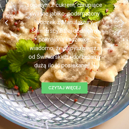
sojowym z cukrem, chrupiące
kwaśne jabłko, podsmażony
boczek z Manufaktury
Świniarscy.Dalej dodajemy
pokrojoną kaszankę,
wiadomo, że najpyszniejsza
od Świniarskich i dorzucamy
dużą ilość posiekanej[...]
CZYTAJ WIĘCEJ