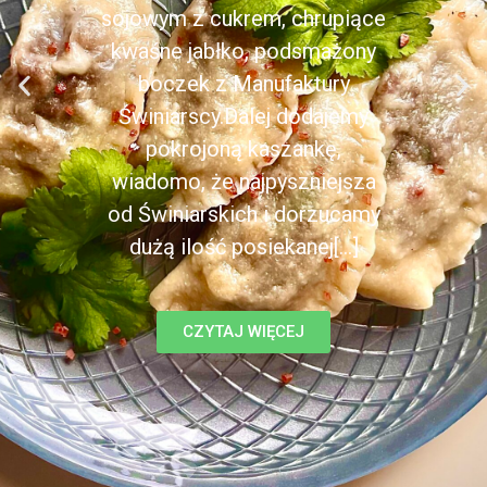
sojowym z cukrem, chrupiące
kwaśne jabłko, podsmażony
boczek z Manufaktury
Świniarscy.Dalej dodajemy
pokrojoną kaszankę,
wiadomo, że najpyszniejsza
od Świniarskich i dorzucamy
dużą ilość posiekanej[...]
CZYTAJ WIĘCEJ