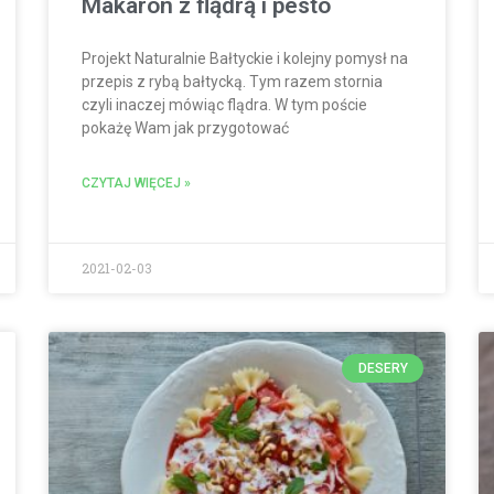
Makaron z flądrą i pesto
Projekt Naturalnie Bałtyckie i kolejny pomysł na
przepis z rybą bałtycką. Tym razem stornia
czyli inaczej mówiąc flądra. W tym poście
pokażę Wam jak przygotować
CZYTAJ WIĘCEJ »
2021-02-03
DESERY