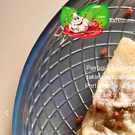
KATEGORIE
Pierogi z kaszank
takie zwyczajne, 
Porto, occie jabł
boczek z Manufa
najpyszn