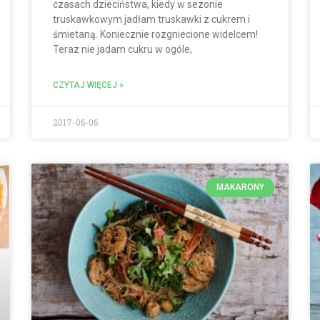
czasach dzieciństwa, kiedy w sezonie
truskawkowym jadłam truskawki z cukrem i
śmietaną. Koniecznie rozgniecione widelcem!
Teraz nie jadam cukru w ogóle,
CZYTAJ WIĘCEJ »
2017-06-06
MAKARONY