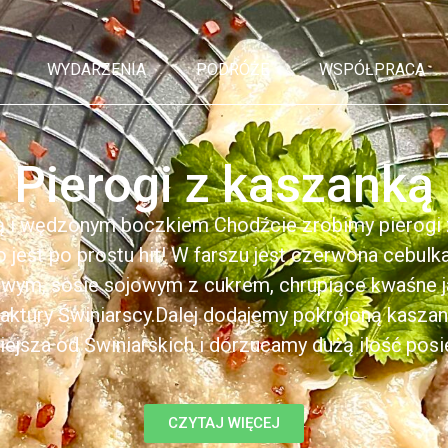
WYDARZENIA
PODRÓŻE
WSPÓŁPRACA
Pierogi z kaszanką
ą i wędzonym boczkiem Chodźcie zrobimy pierogi z
to jest po prostu hit! W farszu jest czerwona cebul
kowym, sosie sojowym z cukrem, chrupiące kwaśne 
ktury Świniarscy.Dalej dodajemy pokrojoną kasza
iejsza od Świniarskich i dorzucamy dużą ilość posiek
CZYTAJ WIĘCEJ