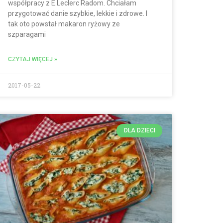
współpracy z E.Leclerc Radom. Chciałam
przygotować danie szybkie, lekkie i zdrowe. I
tak oto powstał makaron ryżowy ze
szparagami
CZYTAJ WIĘCEJ »
2017-05-22
DLA DZIECI