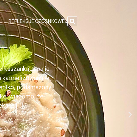
REFLEKSJE CZOSNKOWEJ
 kaszanką, ale nie
ka karmelizowana w
jabłko, podsmażony
nkę, wiadomo, że
anej[...]