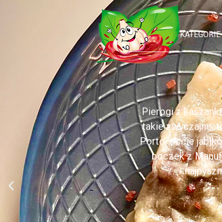
KATEGORIE
Pierogi z kaszank
takie zwyczajne, 
Porto, occie jabł
boczek z Manufa
najpyszn