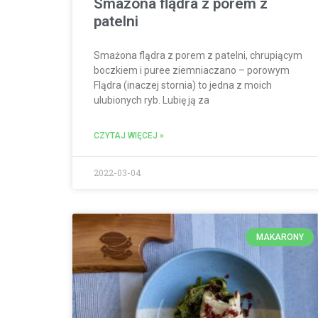
Smażona flądra z porem z
patelni
Smażona flądra z porem z patelni, chrupiącym
boczkiem i puree ziemniaczano – porowym
Flądra (inaczej stornia) to jedna z moich
ulubionych ryb. Lubię ją za
CZYTAJ WIĘCEJ »
2022-03-04
MAKARONY