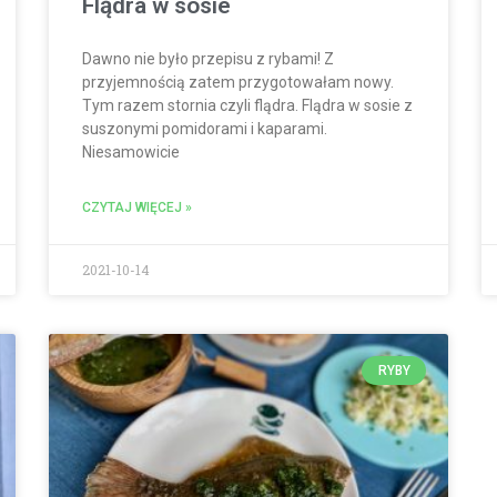
Flądra w sosie
Dawno nie było przepisu z rybami! Z
przyjemnością zatem przygotowałam nowy.
Tym razem stornia czyli flądra. Flądra w sosie z
suszonymi pomidorami i kaparami.
Niesamowicie
CZYTAJ WIĘCEJ »
2021-10-14
RYBY