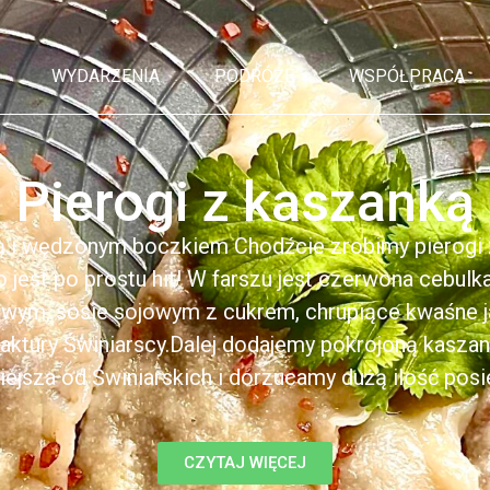
WYDARZENIA
PODRÓŻE
WSPÓŁPRACA
Pierogi z kaszanką
ą i wędzonym boczkiem Chodźcie zrobimy pierogi z
to jest po prostu hit! W farszu jest czerwona cebul
kowym, sosie sojowym z cukrem, chrupiące kwaśne 
ktury Świniarscy.Dalej dodajemy pokrojoną kasza
iejsza od Świniarskich i dorzucamy dużą ilość posiek
CZYTAJ WIĘCEJ