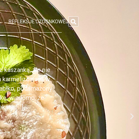
REFLEKSJE CZOSNKOWEJ
 kaszanką, ale nie
ka karmelizowana w
jabłko, podsmażony
nkę, wiadomo, że
anej[...]