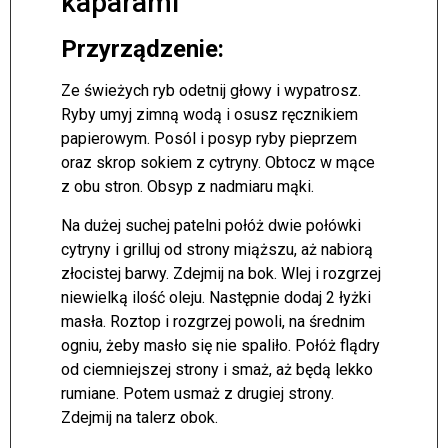
kaparami
Przyrządzenie:
Ze świeżych ryb odetnij głowy i wypatrosz.
Ryby umyj zimną wodą i osusz ręcznikiem
papierowym. Posól i posyp ryby pieprzem
oraz skrop sokiem z cytryny. Obtocz w mące
z obu stron. Obsyp z nadmiaru mąki.
Na dużej suchej patelni połóż dwie połówki
cytryny i grilluj od strony miąższu, aż nabiorą
złocistej barwy. Zdejmij na bok. Wlej i rozgrzej
niewielką ilość oleju. Następnie dodaj 2 łyżki
masła. Roztop i rozgrzej powoli, na średnim
ogniu, żeby masło się nie spaliło. Połóż flądry
od ciemniejszej strony i smaż, aż będą lekko
rumiane. Potem usmaż z drugiej strony.
Zdejmij na talerz obok.