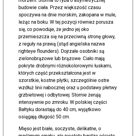
morzem. Stornia to ryba o asymetrycznej
budowie ciała. Przez większość czasu
spoczywa na dnie morskim, zakopana w mule,
leżąc na boku. W tej pozycji również porusza
się, co powoduje, że jedno jej oko
przemieszcza się na przeciwną stronę głowy,
z reguły na prawą (stąd angielska nazwa
righteye flounders). Dojrzałe osobniki są
zielonobrązowe lub brązowe. Ciało mają
pokryte drobnymi różnokolorowymi łuskami,
których część przekształcona jest w
szorstkie, kostne płytki, szczególnie ostre
wzdłuż linii nabocznej oraz u podstawy płetwy
grzbietowej i odbytowej. Stornie żerują
intensywnie po zmroku. W polskiej części
Bałtyku dorastają do 40 cm, wyjątkowo
osiągają długość 50 cm.
Mięso jest białe, soczyste, delikatne, o
maślanym smaku, ale niestety bardzo ościste.