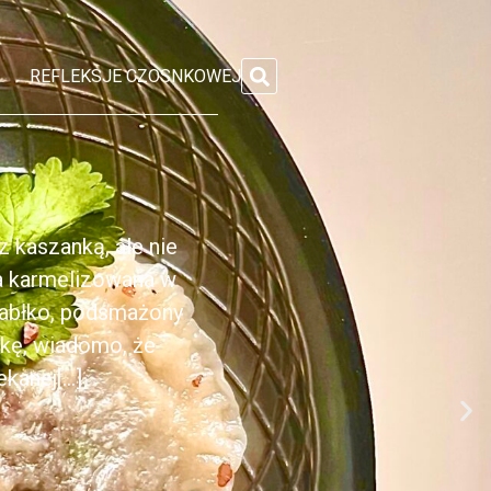
REFLEKSJE CZOSNKOWEJ
 kaszanką, ale nie
ka karmelizowana w
jabłko, podsmażony
nkę, wiadomo, że
anej[...]