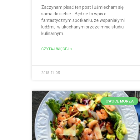
Zaczynam pisać ten post i uśmiecham się
sama do siebie… Będzie to wpis o
fantastycznym spotkaniu, ze wspaniałymi
ludźmi, w ukochanym przeze mnie studiu
kulinarnym.
CZYTAJ WIĘCEJ »
2018-11-05
OWOCE MORZA