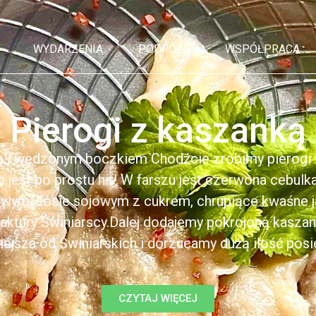
WYDARZENIA
PODRÓŻE
WSPÓŁPRACA
Pierogi z kaszanką
ą i wędzonym boczkiem Chodźcie zrobimy pierogi z
to jest po prostu hit! W farszu jest czerwona cebul
kowym, sosie sojowym z cukrem, chrupiące kwaśne 
ktury Świniarscy.Dalej dodajemy pokrojoną kasza
iejsza od Świniarskich i dorzucamy dużą ilość posiek
CZYTAJ WIĘCEJ