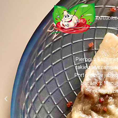
KATEGORIE
Pierogi z kaszank
takie zwyczajne, 
Porto, occie jabł
boczek z Manufa
najpyszn