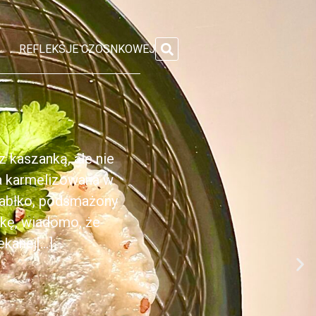
REFLEKSJE CZOSNKOWEJ
 kaszanką, ale nie
ka karmelizowana w
jabłko, podsmażony
nkę, wiadomo, że
anej[...]