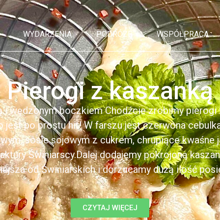
WYDARZENIA
PODRÓŻE
WSPÓŁPRACA
Pierogi z kaszanką
ą i wędzonym boczkiem Chodźcie zrobimy pierogi z
to jest po prostu hit! W farszu jest czerwona cebul
kowym, sosie sojowym z cukrem, chrupiące kwaśne 
ktury Świniarscy.Dalej dodajemy pokrojoną kasza
iejsza od Świniarskich i dorzucamy dużą ilość posiek
CZYTAJ WIĘCEJ