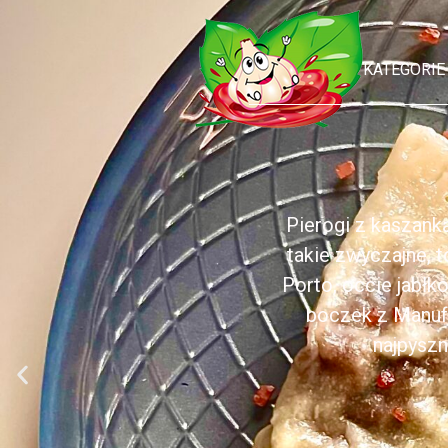
KATEGORIE
Pierogi z kaszank
takie zwyczajne, 
Porto, occie jabł
boczek z Manufa
najpyszn