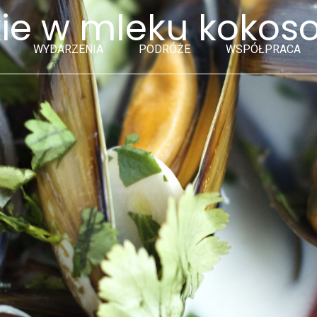
kie w mleku koko
WYDARZENIA
PODRÓŻE
WSPÓŁPRACA