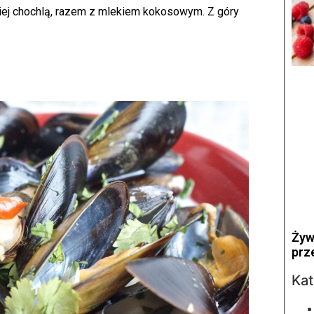
epiej chochlą, razem z mlekiem kokosowym. Z góry
Żyw
prz
Kat