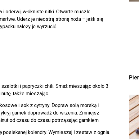
 i oderwij włókniste nitki. Otwarte muszle
rtwe. Uderz je nieostrą stroną noża – jeśli się
padku należy je wyrzucić.
Pie
szalotki i papryczki chili. Smaż mieszając około 3
nutę, także mieszając.
osowe i sok z cytryny. Dopraw solą morską i
ykryj garnek doprowadź do wrzenia. Zmniejsz
minut od czasu do czasu potrząsając garnkiem.
 posiekanej kolendry. Wymieszaj i zestaw z ognia.