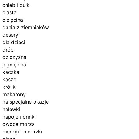
chleb i bułki
ciasta
cielęcina
dania z ziemniaków
desery
dla dzieci
drób
dziczyzna
jagnięcina
kaczka
kasze
królik
makarony
na specjalne okazje
nalewki
napoje i drinki
owoce morza
pierogi i pierożki
pizza