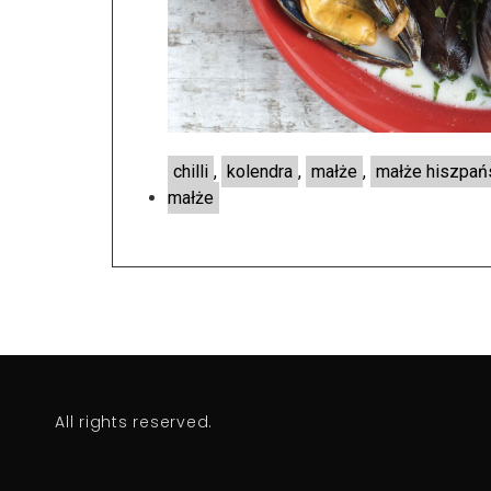
chilli
,
kolendra
,
małże
,
małże hiszpań
małże
All rights reserved.