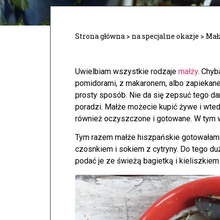
Strona główna
>
na specjalne okazje
>
Mał
Uwielbiam wszystkie rodzaje
małży
. Chyb
pomidorami, z makaronem, albo zapiekan
prosty sposób. Nie da się zepsuć tego dan
poradzi. Małże możecie kupić żywe i wted
również oczyszczone i gotowane. W tym w
Tym razem małże hiszpańskie gotowałam w
czosnkiem i sokiem z cytryny. Do tego duż
podać je ze świeżą bagietką i kieliszki