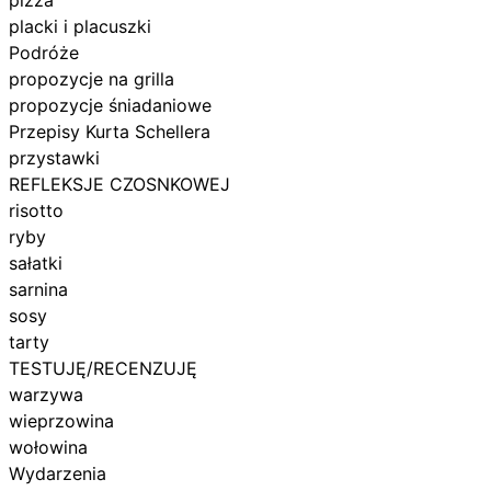
placki i placuszki
Podróże
propozycje na grilla
propozycje śniadaniowe
Przepisy Kurta Schellera
przystawki
REFLEKSJE CZOSNKOWEJ
risotto
ryby
sałatki
sarnina
sosy
tarty
TESTUJĘ/RECENZUJĘ
warzywa
wieprzowina
wołowina
Wydarzenia