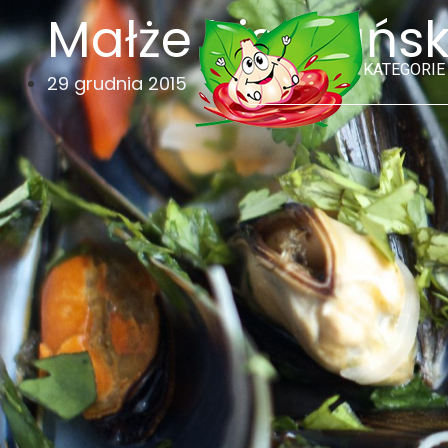
Małże hiszpańs
KATEGORIE
29 grudnia 2015