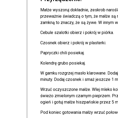
Małże wyszoruj dokładnie, zeskrob narośla
przeważnie świadczą o tym, że małże są ma
zamkną to znaczy, że są żywe. W innym wy
Cebule szalotki obierz i pokrój w piórka.
Czosnek obierz i pokrój w plasterki.
Papryczki chili posiekaj.
Kolendrę grubo posiekaj.
W garnku rozgrzej masło klarowane. Dodaj 
minuty. Dodaj czosnek i smaż jeszcze 1 mi
Wrzuć oczyszczone małże. Wlej mleko kok
świeżo zmielonym czarnym pieprzem. Prz
ogień i gotuj małże hiszpańskie przez 5 
Pod koniec gotowania małży wrzuć połowę