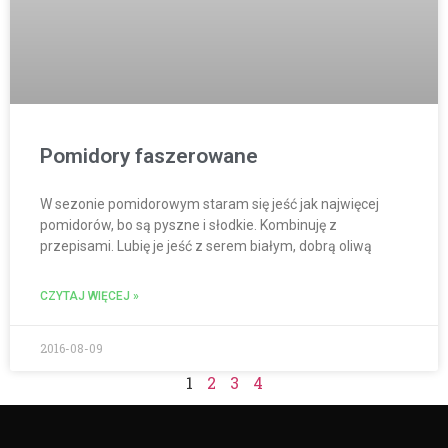
Pomidory faszerowane
W sezonie pomidorowym staram się jeść jak najwięcej
pomidorów, bo są pyszne i słodkie. Kombinuję z
przepisami. Lubię je jeść z serem białym, dobrą oliwą
CZYTAJ WIĘCEJ »
2016-08-09
1
2
3
4