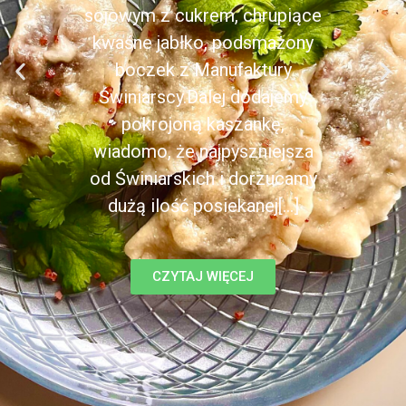
sojowym z cukrem, chrupiące
kwaśne jabłko, podsmażony
boczek z Manufaktury
Świniarscy.Dalej dodajemy
pokrojoną kaszankę,
wiadomo, że najpyszniejsza
od Świniarskich i dorzucamy
dużą ilość posiekanej[...]
CZYTAJ WIĘCEJ