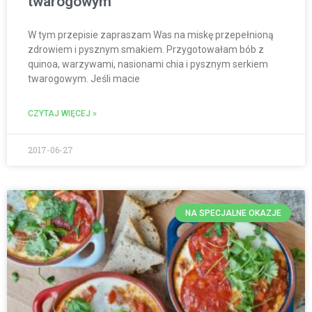
twarogowym
W tym przepisie zapraszam Was na miskę przepełnioną
zdrowiem i pysznym smakiem. Przygotowałam bób z
quinoa, warzywami, nasionami chia i pysznym serkiem
twarogowym. Jeśli macie
CZYTAJ WIĘCEJ »
2017-06-27
NA SPECJALNE OKAZJE