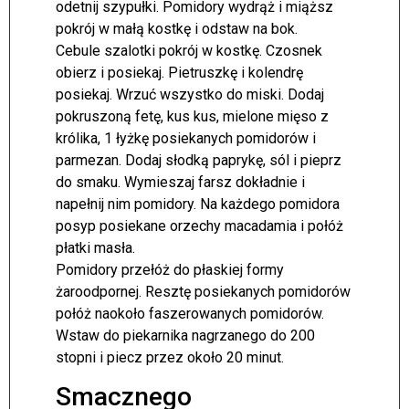
odetnij szypułki. Pomidory wydrąż i miąższ
pokrój w małą kostkę i odstaw na bok.
Cebule szalotki pokrój w kostkę. Czosnek
obierz i posiekaj. Pietruszkę i kolendrę
posiekaj. Wrzuć wszystko do miski. Dodaj
pokruszoną fetę, kus kus, mielone mięso z
królika, 1 łyżkę posiekanych pomidorów i
parmezan. Dodaj słodką paprykę, sól i pieprz
do smaku. Wymieszaj farsz dokładnie i
napełnij nim pomidory. Na każdego pomidora
posyp posiekane orzechy macadamia i połóż
płatki masła.
Pomidory przełóż do płaskiej formy
żaroodpornej. Resztę posiekanych pomidorów
połóż naokoło faszerowanych pomidorów.
Wstaw do piekarnika nagrzanego do 200
stopni i piecz przez około 20 minut.
Smacznego