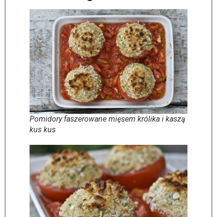
Pomidory faszerowane mięsem królika i kaszą
kus kus