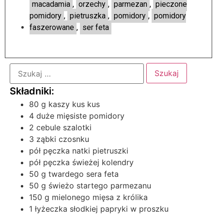
macadamia
,
orzechy
,
parmezan
,
pieczone
pomidory
,
pietruszka
,
pomidory
,
pomidory
faszerowane
,
ser feta
80 g kaszy kus kus
4 duże mięsiste pomidory
2 cebule szalotki
3 ząbki czosnku
pół pęczka natki pietruszki
pół pęczka świeżej kolendry
50 g twardego sera feta
50 g świeżo startego parmezanu
150 g mielonego mięsa z królika
1 łyżeczka słodkiej papryki w proszku