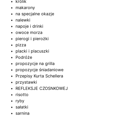
królik
makarony
na specjalne okazje
nalewki
napoje i drinki
owoce morza
pierogi i pierożki
pizza
placki i placuszki
Podróże
propozycje na grilla
propozycje śniadaniowe
Przepisy Kurta Schellera
przystawki
REFLEKSJE CZOSNKOWEJ
risotto
ryby
sałatki
sarnina