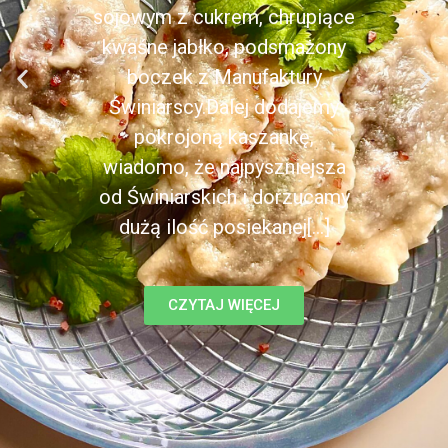
sojowym z cukrem, chrupiące
kwaśne jabłko, podsmażony
boczek z Manufaktury
Świniarscy.Dalej dodajemy
pokrojoną kaszankę,
wiadomo, że najpyszniejsza
od Świniarskich i dorzucamy
dużą ilość posiekanej[...]
CZYTAJ WIĘCEJ