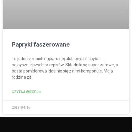
Papryki faszerowane
To jeden z moich najbardziej ulubionych i chyba
najpyszniejszych przepisów. Składniki są super zdrowe, a
pasta pomidorowa idealnie się z nimi komponuje. Moja
rodzina za
CZYTAJ WIĘCEJ »
2013-04-16