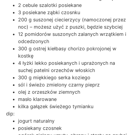
2 cebule szalotki posiekane
3 posiekane ząbki czosnku
200 g suszonej ciecierzycy (namoczonej przez
noc) – możesz użyć z puszki, będzie szybciej
12 pomidorów suszonych zalanych wrzątkiem i
odcedzonych
300 g ostrej kiełbasy chorizo pokrojonej w
kostkę
4 łyżki lekko posiekanych i uprażonych na
suchej patelni orzechów włoskich
300 g miękkiego serka koziego
sól i świeżo zmielony czarny pieprz
olej z orzeszków ziemnych
masło klarowane
kilka gałązek świeżego tymianku
dip:
jogurt naturalny
posiekany czosnek