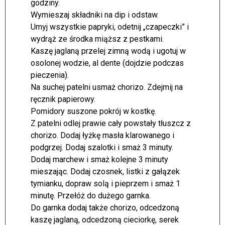
godziny.
Wymieszaj składniki na dip i odstaw.
Umyj wszystkie papryki, odetnij „czapeczki” i
wydrąż ze środka miąższ z pestkami.
Kaszę jaglaną przelej zimną wodą i ugotuj w
osolonej wodzie, al dente (dojdzie podczas
pieczenia).
Na suchej patelni usmaż chorizo. Zdejmij na
ręcznik papierowy.
Pomidory suszone pokrój w kostkę.
Z patelni odlej prawie cały powstały tłuszcz z
chorizo. Dodaj łyżkę masła klarowanego i
podgrzej. Dodaj szalotki i smaż 3 minuty.
Dodaj marchew i smaż kolejne 3 minuty
mieszając. Dodaj czosnek, listki z gałązek
tymianku, dopraw solą i pieprzem i smaż 1
minutę. Przełóż do dużego garnka.
Do garnka dodaj także chorizo, odcedzoną
kaszę jaglaną, odcedzoną cieciorkę, serek