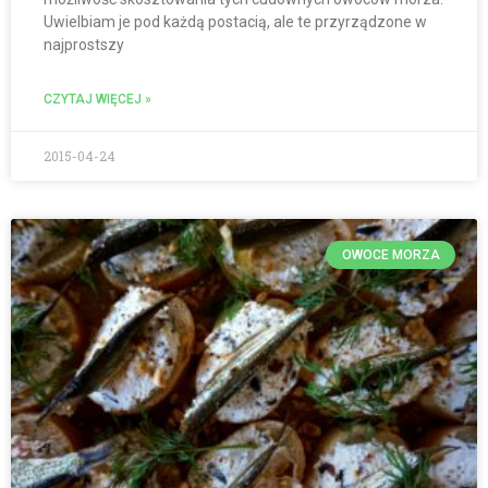
Uwielbiam je pod każdą postacią, ale te przyrządzone w
najprostszy
CZYTAJ WIĘCEJ »
2015-04-24
OWOCE MORZA