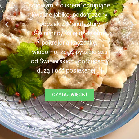
sojowym z cukrem, chrupiące
kwaśne jabłko, podsmażony
boczek z Manufaktury
Świniarscy.Dalej dodajemy
pokrojoną kaszankę,
wiadomo, że najpyszniejsza
od Świniarskich i dorzucamy
dużą ilość posiekanej[...]
CZYTAJ WIĘCEJ