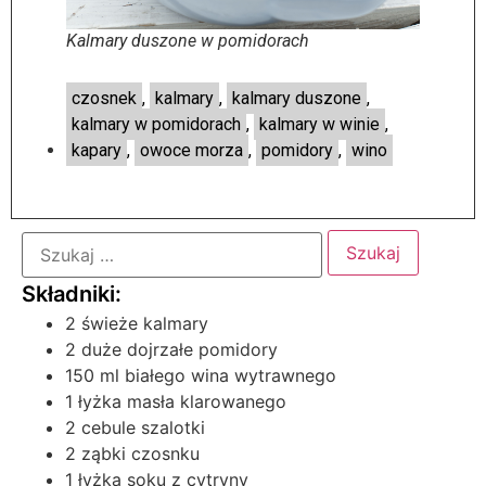
Kalmary duszone w pomidorach
czosnek
,
kalmary
,
kalmary duszone
,
kalmary w pomidorach
,
kalmary w winie
,
kapary
,
owoce morza
,
pomidory
,
wino
2 świeże kalmary
2 duże dojrzałe pomidory
150 ml białego wina wytrawnego
1 łyżka masła klarowanego
2 cebule szalotki
2 ząbki czosnku
1 łyżka soku z cytryny