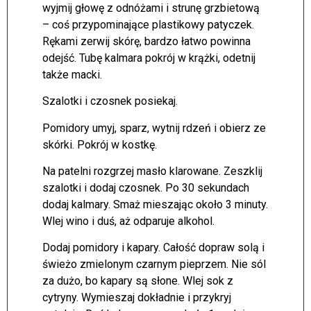
wyjmij głowę z odnóżami i strunę grzbietową
– coś przypominające plastikowy patyczek.
Rękami zerwij skórę, bardzo łatwo powinna
odejść. Tubę kalmara pokrój w krążki, odetnij
także macki.
Szalotki i czosnek posiekaj.
Pomidory umyj, sparz, wytnij rdzeń i obierz ze
skórki. Pokrój w kostkę.
Na patelni rozgrzej masło klarowane. Zeszklij
szalotki i dodaj czosnek. Po 30 sekundach
dodaj kalmary. Smaż mieszając około 3 minuty.
Wlej wino i duś, aż odparuje alkohol.
Dodaj pomidory i kapary. Całość dopraw solą i
świeżo zmielonym czarnym pieprzem. Nie sól
za dużo, bo kapary są słone. Wlej sok z
cytryny. Wymieszaj dokładnie i przykryj