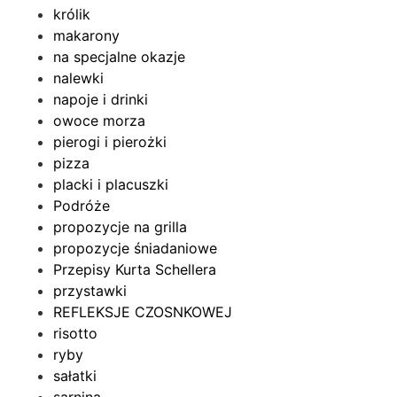
królik
makarony
na specjalne okazje
nalewki
napoje i drinki
owoce morza
pierogi i pierożki
pizza
placki i placuszki
Podróże
propozycje na grilla
propozycje śniadaniowe
Przepisy Kurta Schellera
przystawki
REFLEKSJE CZOSNKOWEJ
risotto
ryby
sałatki
sarnina