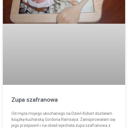
Zupa szafranowa
Od męża mojego ukochanego na Dzień Kobiet dostałam
książkę kucharską Gordona Ramsaya. Zainspirowałam się
jego przepisem i na obiad wjechała zupa szafranowa z