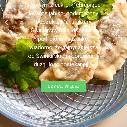
sojowym z cukrem, chrupiące
kwaśne jabłko, podsmażony
boczek z Manufaktury
Świniarscy.Dalej dodajemy
pokrojoną kaszankę,
wiadomo, że najpyszniejsza
od Świniarskich i dorzucamy
dużą ilość posiekanej[...]
CZYTAJ WIĘCEJ