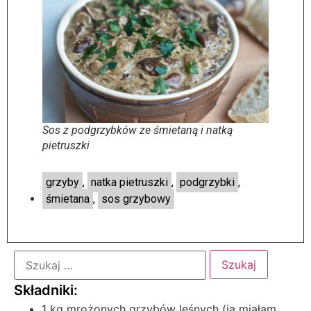
Sos z podgrzybków ze śmietaną i natką
pietruszki
grzyby
,
natka pietruszki
,
podgrzybki
,
śmietana
,
sos grzybowy
1 kg mrożonych grzybów leśnych (ja miałam