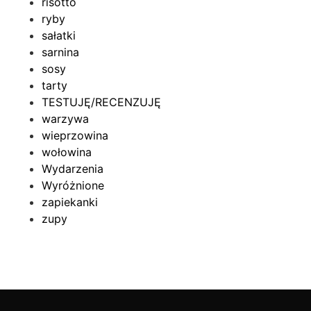
risotto
ryby
sałatki
sarnina
sosy
tarty
TESTUJĘ/RECENZUJĘ
warzywa
wieprzowina
wołowina
Wydarzenia
Wyróżnione
zapiekanki
zupy