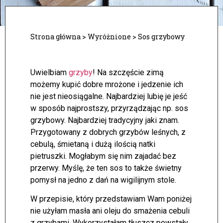
Strona główna
>
Wyróżnione
>
Sos grzybowy
Uwielbiam
grzyby
! Na szczęście zimą
możemy kupić dobre mrożone i jedzenie ich
nie jest nieosiągalne. Najbardziej lubię je jeść
w sposób najprostszy, przyrządzając np. sos
grzybowy. Najbardziej tradycyjny jaki znam.
Przygotowany z dobrych grzybów leśnych, z
cebulą, śmietaną i dużą ilością natki
pietruszki. Mogłabym się nim zajadać bez
przerwy. Myślę, że ten sos to także świetny
pomysł na jedno z dań na wigilijnym stole.
W przepisie, który przedstawiam Wam poniżej
nie użyłam masła ani oleju do smażenia cebuli
z grzybami. Wykorzystałam tłuszcz powstały