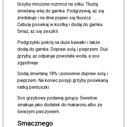
Grzyby mrożone rozmroź na sitku. Tłustą
śmietanę wlej do garnka. Podgrzewaj, aż się
zredukuje i na dnie pojawi się tłuszcz.
Cebulę posiekaj w kostkę i dodaj do garnka.
Smaż, aż się zeszkli.
Podgrzybki pokrój na duże kawałki i także
dodaj do garnka. Dopraw solą i pieprzem. Duś
grzyby, aż odparuje powstała woda, a sos
zgęstnieje.
Dodaj śmietanę 18% i ponownie dopraw solą i
pieprzem. Na koniec posyp grzyby posiekaną
natką pietruszki.
Sos grzybowy podawaj gorący. Świetnie
smakuje jako dodatek do makaronu albo ze
świeżym pieczywem.
Smacznego