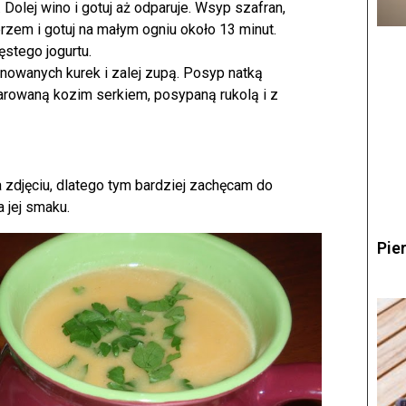
Dolej wino i gotuj aż odparuje. Wsyp szafran,
przem i gotuj na małym ogniu około 13 minut.
ęstego jogurtu.
nowanych kurek i zalej zupą. Posyp natką
arowaną kozim serkiem, posypaną rukolą i z
 zdjęciu, dlatego tym bardziej zachęcam do
 jej smaku.
Pie