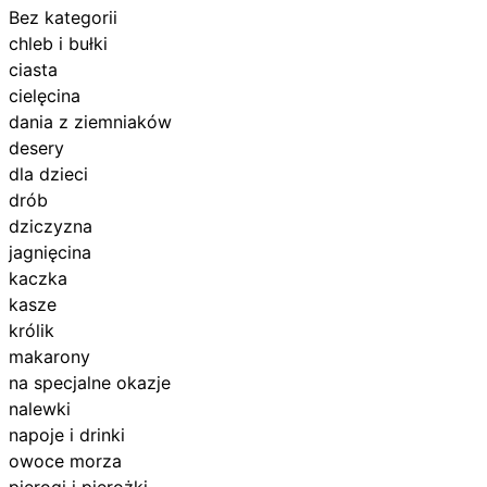
Bez kategorii
chleb i bułki
ciasta
cielęcina
dania z ziemniaków
desery
dla dzieci
drób
dziczyzna
jagnięcina
kaczka
kasze
królik
makarony
na specjalne okazje
nalewki
napoje i drinki
owoce morza
pierogi i pierożki