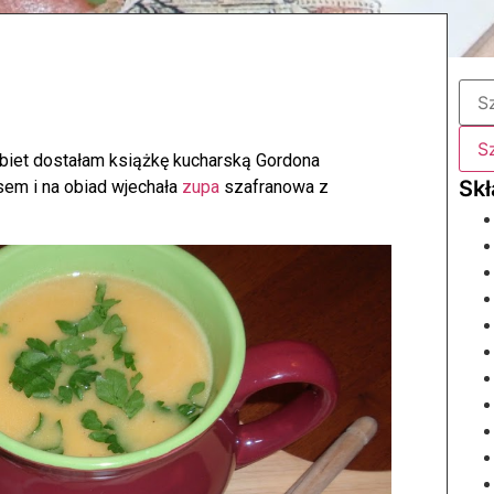
iet dostałam książkę kucharską Gordona
sem i na obiad wjechała
zupa
szafranowa z