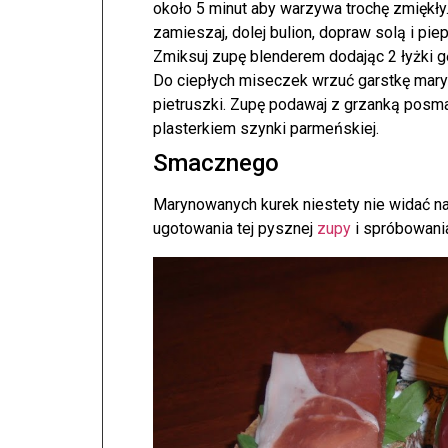
około 5 minut aby warzywa trochę zmiękły. 
zamieszaj, dolej bulion, dopraw solą i pie
Zmiksuj zupę blenderem dodając 2 łyżki g
Do ciepłych miseczek wrzuć garstkę mary
pietruszki. Zupę podawaj z grzanką posm
plasterkiem szynki parmeńskiej.
Smacznego
Marynowanych kurek niestety nie widać na
ugotowania tej pysznej
zupy
i spróbowania