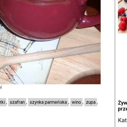
i
zki
,
szafran
,
szynka parmeńska
,
wino
,
zupa
,
Żyw
prz
Kat