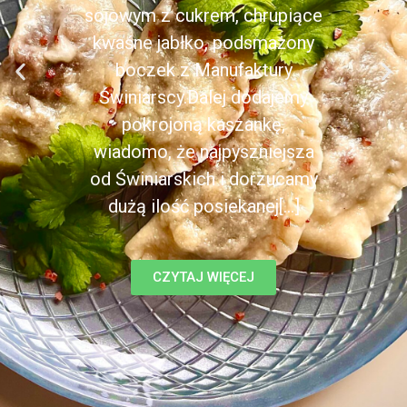
sojowym z cukrem, chrupiące
kwaśne jabłko, podsmażony
boczek z Manufaktury
Świniarscy.Dalej dodajemy
pokrojoną kaszankę,
wiadomo, że najpyszniejsza
od Świniarskich i dorzucamy
dużą ilość posiekanej[...]
CZYTAJ WIĘCEJ