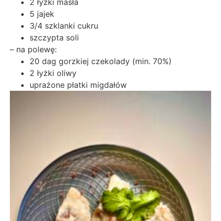
2 łyżki masła
5 jajek
3/4 szklanki cukru
szczypta soli
– na polewę:
20 dag gorzkiej czekolady (min. 70%)
2 łyżki oliwy
uprażone płatki migdałów