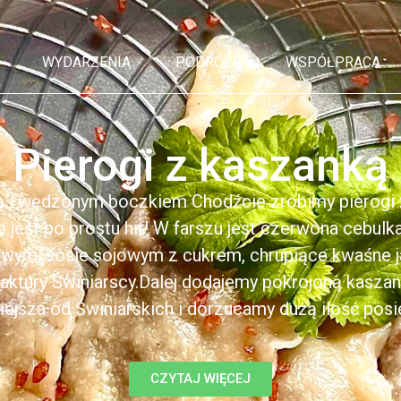
WYDARZENIA
PODRÓŻE
WSPÓŁPRACA
Pierogi z kaszanką
ą i wędzonym boczkiem Chodźcie zrobimy pierogi z
to jest po prostu hit! W farszu jest czerwona cebul
kowym, sosie sojowym z cukrem, chrupiące kwaśne 
ktury Świniarscy.Dalej dodajemy pokrojoną kasza
iejsza od Świniarskich i dorzucamy dużą ilość posiek
CZYTAJ WIĘCEJ