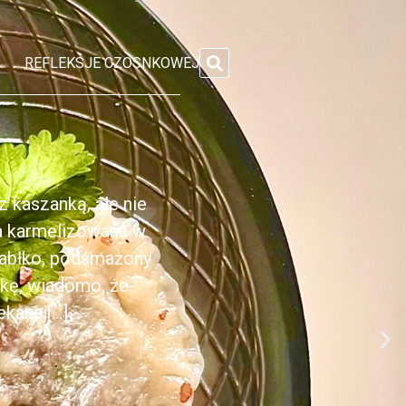
REFLEKSJE CZOSNKOWEJ
 kaszanką, ale nie
ka karmelizowana w
jabłko, podsmażony
nkę, wiadomo, że
anej[...]