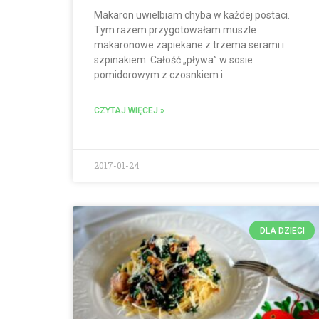
Makaron uwielbiam chyba w każdej postaci.
Tym razem przygotowałam muszle
makaronowe zapiekane z trzema serami i
szpinakiem. Całość „pływa” w sosie
pomidorowym z czosnkiem i
CZYTAJ WIĘCEJ »
2017-01-24
DLA DZIECI