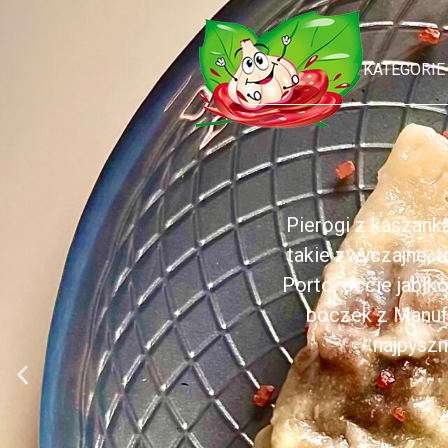
KATEGORIE
Pierogi z kaszank
takie zwyczajne, 
Porto, occie jabł
boczek z Manufa
najpyszn