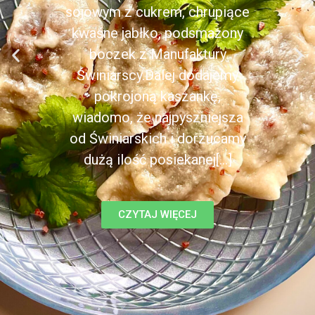
sojowym z cukrem, chrupiące
kwaśne jabłko, podsmażony
boczek z Manufaktury
Świniarscy.Dalej dodajemy
pokrojoną kaszankę,
wiadomo, że najpyszniejsza
od Świniarskich i dorzucamy
dużą ilość posiekanej[...]
CZYTAJ WIĘCEJ