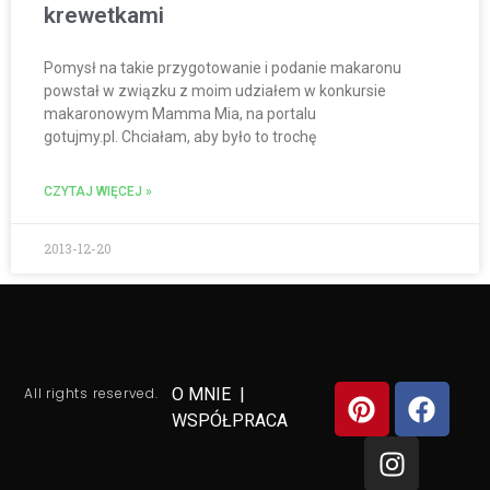
krewetkami
Pomysł na takie przygotowanie i podanie makaronu
powstał w związku z moim udziałem w konkursie
makaronowym Mamma Mia, na portalu
gotujmy.pl. Chciałam, aby było to trochę
CZYTAJ WIĘCEJ »
2013-12-20
All rights reserved.
O MNIE
|
WSPÓŁPRACA