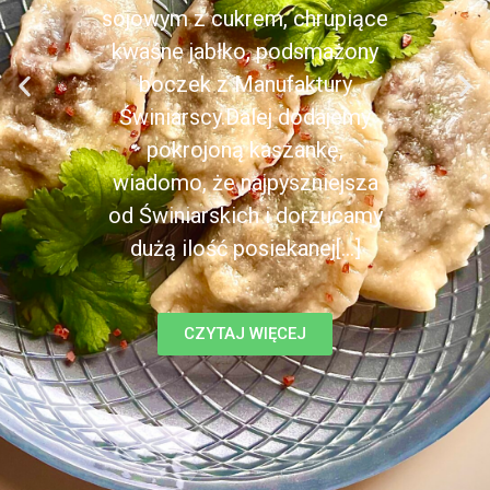
sojowym z cukrem, chrupiące
kwaśne jabłko, podsmażony
boczek z Manufaktury
Świniarscy.Dalej dodajemy
pokrojoną kaszankę,
wiadomo, że najpyszniejsza
od Świniarskich i dorzucamy
dużą ilość posiekanej[...]
CZYTAJ WIĘCEJ