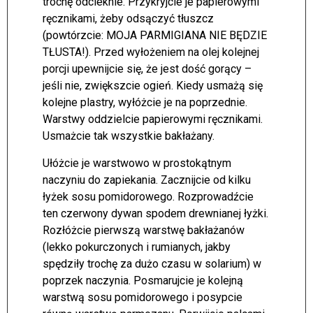
trochę odcieknie. Przykryjcie je papierowymi
ręcznikami, żeby odsączyć tłuszcz
(powtórzcie: MOJA PARMIGIANA NIE BĘDZIE
TŁUSTA!). Przed wyłożeniem na olej kolejnej
porcji upewnijcie się, że jest dość gorący –
jeśli nie, zwiększcie ogień. Kiedy usmażą się
kolejne plastry, wyłóżcie je na poprzednie.
Warstwy oddzielcie papierowymi ręcznikami.
Usmażcie tak wszystkie bakłażany.
Ułóżcie je warstwowo w prostokątnym
naczyniu do zapiekania. Zacznijcie od kilku
łyżek sosu pomidorowego. Rozprowadźcie
ten czerwony dywan spodem drewnianej łyżki.
Rozłóżcie pierwszą warstwę bakłażanów
(lekko pokurczonych i rumianych, jakby
spędziły trochę za dużo czasu w solarium) w
poprzek naczynia. Posmarujcie je kolejną
warstwą sosu pomidorowego i posypcie