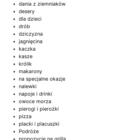
dania z ziemniaków
desery
dla dzieci
drób
dziczyzna
jagnięcina
kaczka
kasze
królik
makarony
na specjalne okazje
nalewki
napoje i drinki
owoce morza
pierogi i pierożki
pizza
placki i placuszki
Podróże
propozycje na grilla