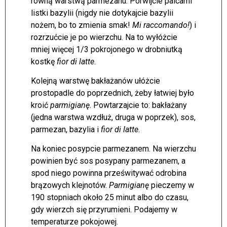
równą warstwą parmezanu. Porwijcie palcami
listki bazylii (nigdy nie dotykajcie bazylii
nożem, bo to zmienia smak!
Mi raccomando!
) i
rozrzućcie je po wierzchu. Na to wyłóżcie
mniej więcej 1/3 pokrojonego w drobniutką
kostkę
fior di latte
.
Kolejną warstwę bakłażanów ułóżcie
prostopadle do poprzednich, żeby łatwiej było
kroić
parmigianę
. Powtarzajcie to: bakłażany
(jedna warstwa wzdłuż, druga w poprzek), sos,
parmezan, bazylia i
fior di latte
.
Na koniec posypcie parmezanem. Na wierzchu
powinien być sos posypany parmezanem, a
spod niego powinna prześwitywać odrobina
brązowych klejnotów.
Parmigianę
pieczemy w
190 stopniach około 25 minut albo do czasu,
gdy wierzch się przyrumieni. Podajemy w
temperaturze pokojowej.