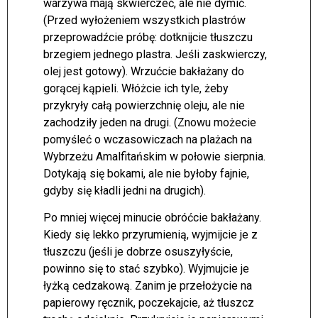
warzywa mają skwierczeć, ale nie dymić.
(Przed wyłożeniem wszystkich plastrów
przeprowadźcie próbę: dotknijcie tłuszczu
brzegiem jednego plastra. Jeśli zaskwierczy,
olej jest gotowy). Wrzućcie bakłażany do
gorącej kąpieli. Włóżcie ich tyle, żeby
przykryły całą powierzchnię oleju, ale nie
zachodziły jeden na drugi. (Znowu możecie
pomyśleć o wczasowiczach na plażach na
Wybrzeżu Amalfitańskim w połowie sierpnia.
Dotykają się bokami, ale nie byłoby fajnie,
gdyby się kładli jedni na drugich).
Po mniej więcej minucie obróćcie bakłażany.
Kiedy się lekko przyrumienią, wyjmijcie je z
tłuszczu (jeśli je dobrze osuszyłyście,
powinno się to stać szybko). Wyjmujcie je
łyżką cedzakową. Zanim je przełożycie na
papierowy ręcznik, poczekajcie, aż tłuszcz