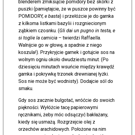
blenderem zmiksujcie pomidory bez skórki z
puszki (pamiętajcie, że w puszce powinny być
POMIDORY,
e basta
) i przełóżcie je do garnka
z kilkoma listkami bazylii i rozgniecionym
ząbkiem czosnku. (
Gli dai un pugno in testa, e
si toglie la camicia
– twierdzi Raffaella.
Walnijcie go w głowę, a spadnie z niego
koszula!). Przykryjcie garnek i gotujcie sos na
wolnym ogniu około dwudziestu minut. (Po
dziesięciu minutach wsuńcie między krawędź
garnka i pokrywkę trzonek drewnianej łyżki.
Sos nie może być wodnisty). Dodajcie sól do
smaku.
Gdy sos zacznie bulgotać, wróćcie do swoich
piękności. Wyłóżcie tacę papierowymi
ręcznikami, żeby móc odsączyć bakłażany,
kiedy się usmażą. Rozgrzejcie olej z
orzechów arachidowych. Położone na nim