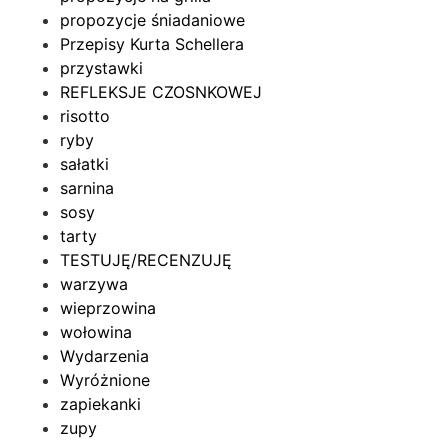
propozycje śniadaniowe
Przepisy Kurta Schellera
przystawki
REFLEKSJE CZOSNKOWEJ
risotto
ryby
sałatki
sarnina
sosy
tarty
TESTUJĘ/RECENZUJĘ
warzywa
wieprzowina
wołowina
Wydarzenia
Wyróżnione
zapiekanki
zupy