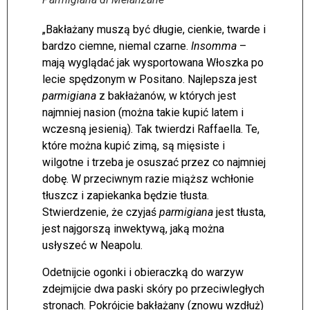
„Bakłażany muszą być długie, cienkie, twarde i
bardzo ciemne, niemal czarne.
Insomma
–
mają wyglądać jak wysportowana Włoszka po
lecie spędzonym w Positano. Najlepsza jest
parmigiana
z bakłażanów, w których jest
najmniej nasion (można takie kupić latem i
wczesną jesienią). Tak twierdzi Raffaella. Te,
które można kupić zimą, są mięsiste i
wilgotne i trzeba je osuszać przez co najmniej
dobę. W przeciwnym razie miąższ wchłonie
tłuszcz i zapiekanka będzie tłusta.
Stwierdzenie, że czyjaś
parmigiana
jest tłusta,
jest najgorszą inwektywą, jaką można
usłyszeć w Neapolu.
Odetnijcie ogonki i obieraczką do warzyw
zdejmijcie dwa paski skóry po przeciwległych
stronach. Pokrójcie bakłażany (znowu wzdłuż)