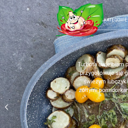
KATEGORIE
Turbota uwielbiam p
przygotowuje się g
świeżym lubczyki
żółtymi pomidorkam