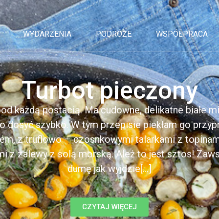
WYDARZENIA
PODRÓŻE
WSPÓŁPRACA
Turbot pieczony
od każdą postacią. Ma cudowne, delikatne białe mię
o dosyć szybko. W tym przepisie piekłam go przyp
em, z truflowo – czosnkowymi talarkami z topina
i z zalewy z solą morską. Ależ to jest sztos! Zaw
dumę jak wyjdzie[...]
CZYTAJ WIĘCEJ