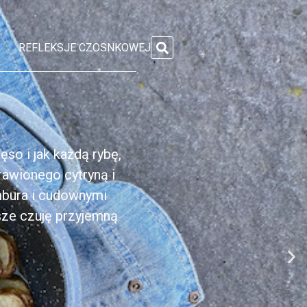
REFLEKSJE CZOSNKOWEJ
so i jak każdą rybę,
rawionego cytryną i
mbura i cudownymi
sze czuję przyjemną