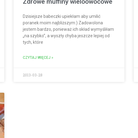
Zdrowe muffiny wieloowocowe
Dzisiejsze babeczki upiekłam aby umilić
poranek moim najbliższym:) Zadowolona
jestem bardzo, ponieważ ich skład wymyśliłam
„na szybko”, a wyszły chyba jeszcze lepiej od
tych, które
CZYTAJ WIĘCEJ »
2013-03-28