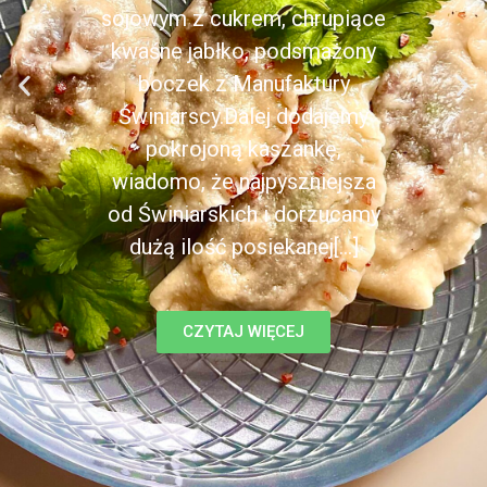
sojowym z cukrem, chrupiące
kwaśne jabłko, podsmażony
boczek z Manufaktury
Świniarscy.Dalej dodajemy
pokrojoną kaszankę,
wiadomo, że najpyszniejsza
od Świniarskich i dorzucamy
dużą ilość posiekanej[...]
CZYTAJ WIĘCEJ