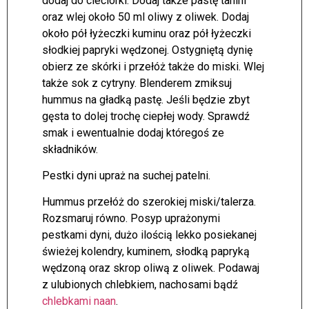
dodaj do cieciorki. Dodaj także pastę tahini
oraz wlej około 50 ml oliwy z oliwek. Dodaj
około pół łyżeczki kuminu oraz pół łyżeczki
słodkiej papryki wędzonej. Ostygniętą dynię
obierz ze skórki i przełóż także do miski. Wlej
także sok z cytryny. Blenderem zmiksuj
hummus na gładką pastę. Jeśli będzie zbyt
gęsta to dolej trochę ciepłej wody. Sprawdź
smak i ewentualnie dodaj któregoś ze
składników.
Pestki dyni upraż na suchej patelni.
Hummus przełóż do szerokiej miski/talerza.
Rozsmaruj równo. Posyp uprażonymi
pestkami dyni, dużo ilością lekko posiekanej
świeżej kolendry, kuminem, słodką papryką
wędzoną oraz skrop oliwą z oliwek. Podawaj
z ulubionych chlebkiem, nachosami bądź
chlebkami naan
.