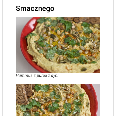
Smacznego
Hummus z puree z dyni