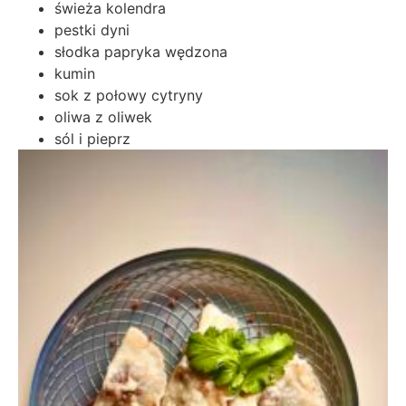
świeża kolendra
pestki dyni
słodka papryka wędzona
kumin
sok z połowy cytryny
oliwa z oliwek
sól i pieprz