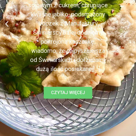
sojowym z cukrem, chrupiące
kwaśne jabłko, podsmażony
boczek z Manufaktury
Świniarscy.Dalej dodajemy
pokrojoną kaszankę,
wiadomo, że najpyszniejsza
od Świniarskich i dorzucamy
dużą ilość posiekanej[...]
CZYTAJ WIĘCEJ