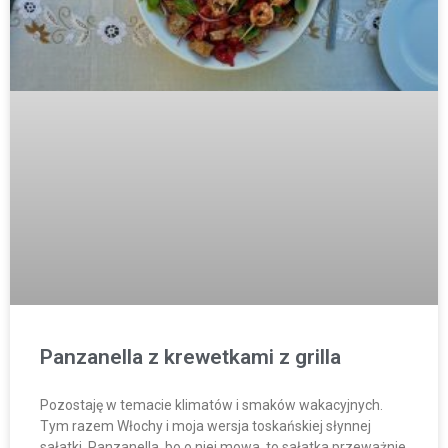
Panzanella z krewetkami z grilla
Pozostaję w temacie klimatów i smaków wakacyjnych.
Tym razem Włochy i moja wersja toskańskiej słynnej
sałatki. Panzanella, bo o niej mowa, to sałatka przeważnie