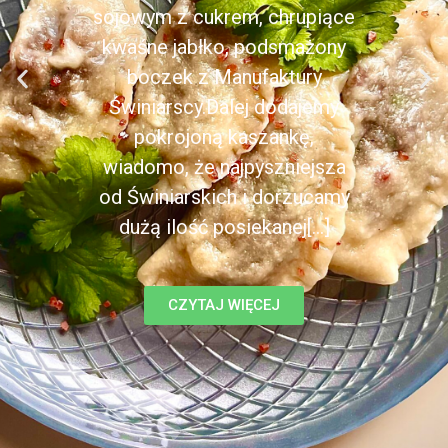
sojowym z cukrem, chrupiące
kwaśne jabłko, podsmażony
boczek z Manufaktury
Świniarscy.Dalej dodajemy
pokrojoną kaszankę,
wiadomo, że najpyszniejsza
od Świniarskich i dorzucamy
dużą ilość posiekanej[...]
CZYTAJ WIĘCEJ