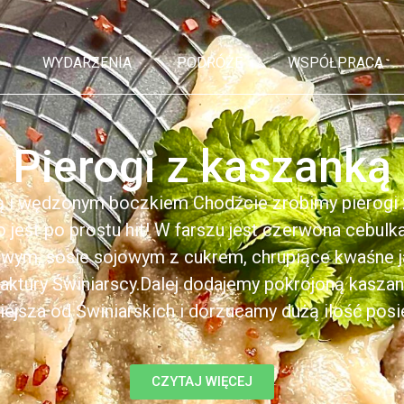
WYDARZENIA
PODRÓŻE
WSPÓŁPRACA
Pierogi z kaszanką
ą i wędzonym boczkiem Chodźcie zrobimy pierogi z
to jest po prostu hit! W farszu jest czerwona cebul
kowym, sosie sojowym z cukrem, chrupiące kwaśne 
ktury Świniarscy.Dalej dodajemy pokrojoną kasza
iejsza od Świniarskich i dorzucamy dużą ilość posiek
CZYTAJ WIĘCEJ