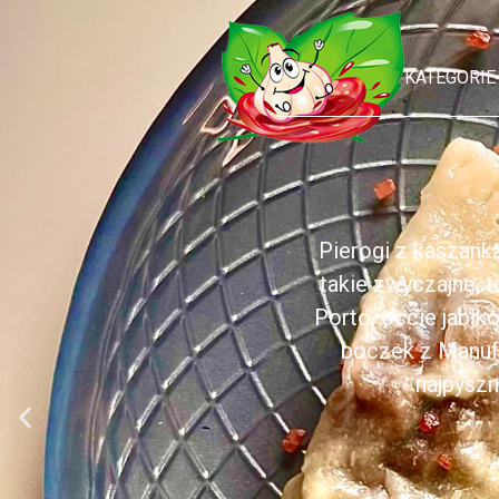
KATEGORIE
Pierogi z kaszank
takie zwyczajne, 
Porto, occie jabł
boczek z Manufa
najpyszn