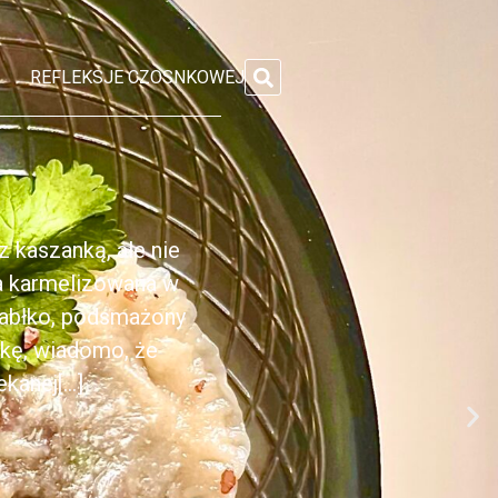
REFLEKSJE CZOSNKOWEJ
 kaszanką, ale nie
ka karmelizowana w
jabłko, podsmażony
nkę, wiadomo, że
anej[...]