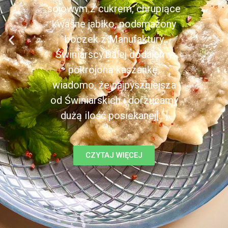
sojowym z cukrem, chrupiące
kwaśne jabłko, podsmażony
boczek z Manufaktury
Świniarscy.Dalej dodajemy
pokrojoną kaszankę,
wiadomo, że najpyszniejsza
od Świniarskich i dorzucamy
dużą ilość posiekanej[...]
CZYTAJ WIĘCEJ