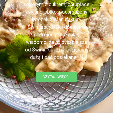
sojowym z cukrem, chrupiące
kwaśne jabłko, podsmażony
boczek z Manufaktury
Świniarscy.Dalej dodajemy
pokrojoną kaszankę,
wiadomo, że najpyszniejsza
od Świniarskich i dorzucamy
dużą ilość posiekanej[...]
CZYTAJ WIĘCEJ