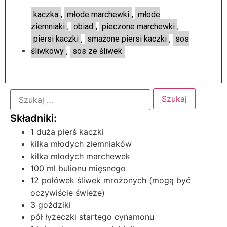
kaczka
,
młode marchewki
,
młode
ziemniaki
,
obiad
,
pieczone marchewki
,
piersi kaczki
,
smażone piersi kaczki
,
sos
śliwkowy
,
sos ze śliwek
1 duża pierś kaczki
kilka młodych ziemniaków
kilka młodych marchewek
100 ml bulionu mięsnego
12 połówek śliwek mrożonych (mogą być
oczywiście świeże)
3 goździki
pół łyżeczki startego cynamonu