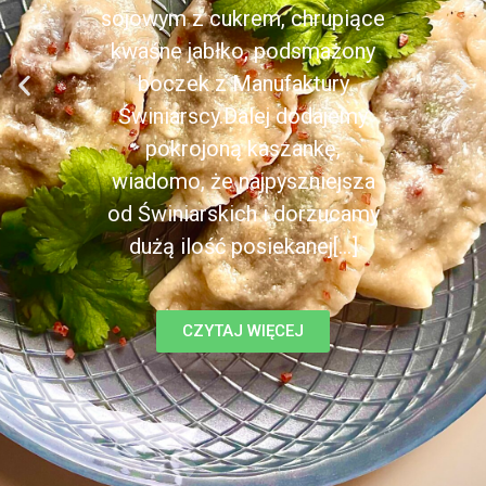
sojowym z cukrem, chrupiące
kwaśne jabłko, podsmażony
boczek z Manufaktury
Świniarscy.Dalej dodajemy
pokrojoną kaszankę,
wiadomo, że najpyszniejsza
od Świniarskich i dorzucamy
dużą ilość posiekanej[...]
CZYTAJ WIĘCEJ