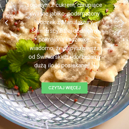
sojowym z cukrem, chrupiące
kwaśne jabłko, podsmażony
boczek z Manufaktury
Świniarscy.Dalej dodajemy
pokrojoną kaszankę,
wiadomo, że najpyszniejsza
od Świniarskich i dorzucamy
dużą ilość posiekanej[...]
CZYTAJ WIĘCEJ