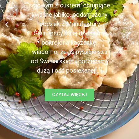
sojowym z cukrem, chrupiące
kwaśne jabłko, podsmażony
boczek z Manufaktury
Świniarscy.Dalej dodajemy
pokrojoną kaszankę,
wiadomo, że najpyszniejsza
od Świniarskich i dorzucamy
dużą ilość posiekanej[...]
CZYTAJ WIĘCEJ