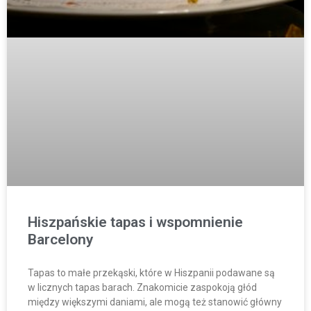
Hiszpańskie tapas i wspomnienie
Barcelony
Tapas to małe przekąski, które w Hiszpanii podawane są
w licznych tapas barach. Znakomicie zaspokoją głód
między większymi daniami, ale mogą też stanowić główny