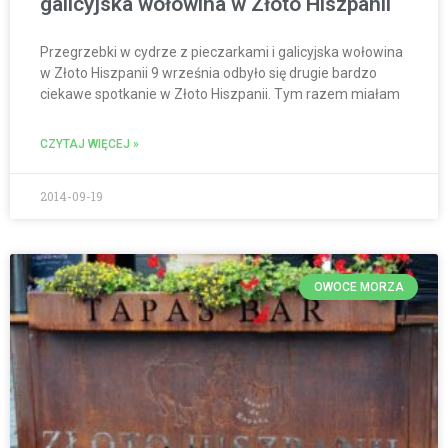
galicyjska wołowina w Złoto Hiszpanii
Przegrzebki w cydrze z pieczarkami i galicyjska wołowina
w Złoto Hiszpanii 9 września odbyło się drugie bardzo
ciekawe spotkanie w Złoto Hiszpanii. Tym razem miałam
CZYTAJ WIĘCEJ »
2014-09-19
OWOCE MORZA