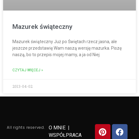
Mazurek świąteczny
Mazurek świąteczny Już po Świętach rzecz jasna, ale
jeszcze przedstawię Wam naszą wersję mazurka. Piszę
naszą, bo to przepis mojej mamy, a ja od Niej
CZYTAJ WIĘCEJ »
2013-04-02
All rights reserved.
O MNIE
|
WSPÓŁPRACA