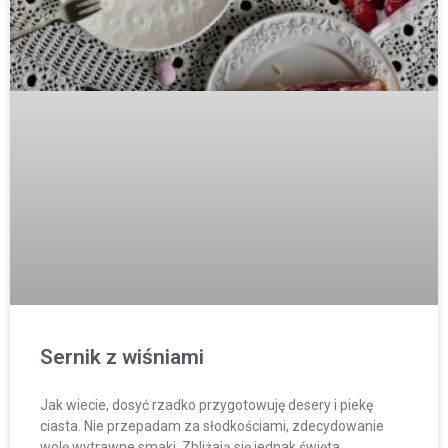
Sernik z wiśniami
Jak wiecie, dosyć rzadko przygotowuję desery i piekę
ciasta. Nie przepadam za słodkościami, zdecydowanie
wolę wytrawne smaki. Zbliżają się jednak święta