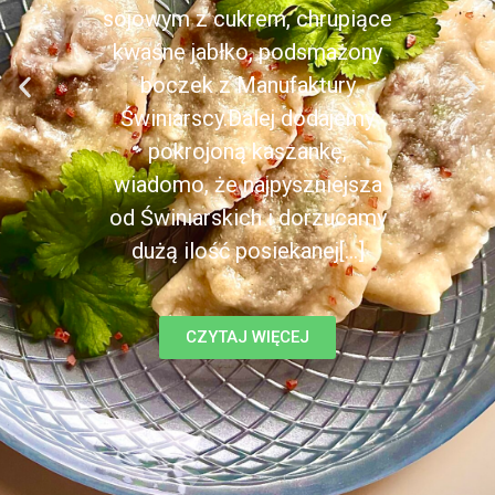
sojowym z cukrem, chrupiące
kwaśne jabłko, podsmażony
boczek z Manufaktury
Świniarscy.Dalej dodajemy
pokrojoną kaszankę,
wiadomo, że najpyszniejsza
od Świniarskich i dorzucamy
dużą ilość posiekanej[...]
CZYTAJ WIĘCEJ