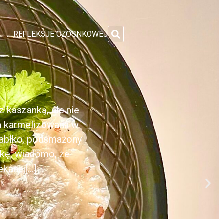
REFLEKSJE CZOSNKOWEJ
 kaszanką, ale nie
ka karmelizowana w
jabłko, podsmażony
nkę, wiadomo, że
anej[...]