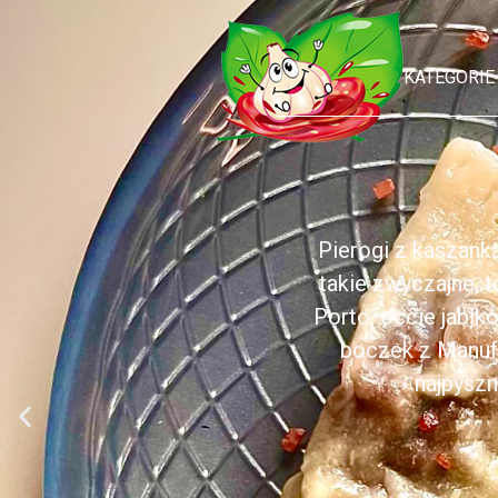
KATEGORIE
Pierogi z kaszank
takie zwyczajne, 
Porto, occie jabł
boczek z Manufa
najpyszn