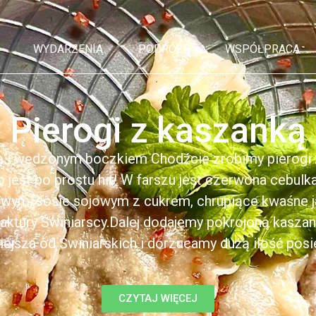
WYDARZENIA
PODRÓŻE
WSPÓŁPRACA
Pierogi z kaszanką
ą i wędzonym boczkiem Chodźcie zrobimy pierogi z
to jest po prostu hit! W farszu jest czerwona cebul
kowym, sosie sojowym z cukrem, chrupiące kwaśne 
ktury Świniarscy.Dalej dodajemy pokrojoną kasza
iejsza od Świniarskich i dorzucamy dużą ilość posiek
CZYTAJ WIĘCEJ