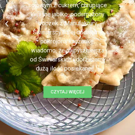
sojowym z cukrem, chrupiące
kwaśne jabłko, podsmażony
boczek z Manufaktury
Świniarscy.Dalej dodajemy
pokrojoną kaszankę,
wiadomo, że najpyszniejsza
od Świniarskich i dorzucamy
dużą ilość posiekanej[...]
CZYTAJ WIĘCEJ